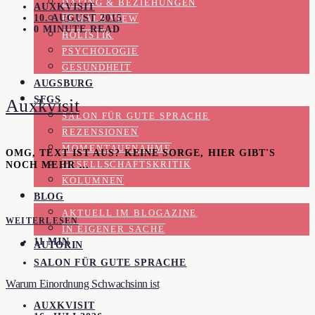
DATING & BEZIEHUNGEN
AUXKVISIT
10. AUGUST 2015
FEMALE VIEW
0 MINUTE READ
HOLISTIK
PSYCHOLOGIE
GESUNDHEIT
AUGSBURG
SFGS
Auxkvisit
SALON FÜR GUTE SPRACHE
REZENSIONEN
MOMENTAUFNAHME
OMG, TEXT IST AUS? KEINE SORGE, HIER GIBT'S
NOCH MEHR …
GESELLSCHAFTSKRITIK
KOLUMNEN
BLOG
AKTUELL IM BLOGAZINE
WEITERLESEN
IN EIGENER SACHE
11 MIN
AUTORIN
SALON FÜR GUTE SPRACHE
Warum Einordnung Schwachsinn ist
AUXKVISIT