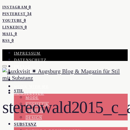
0
INSTAGRAM
34
PINTEREST
0
YOUTUBE
0
LINKEDIN
0
MAIL
0
RSS
IMPRESSUM
DATENSCHUTZ
PRESSE
KOOPERATION
KONTAKT
WORK WITH ME
STIL
NEWSLETTER
MODE
stereowald2015_c_a
KOSMETIK
PARFUM
DESIGN
SUBSTANZ