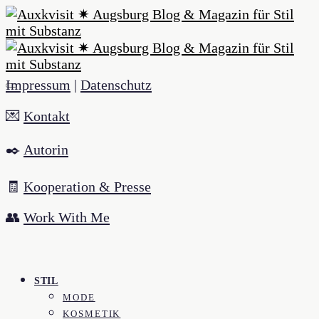
Impressum
|
Datenschutz
💌
Kontakt
✒️
Autorin
🧾
Kooperation & Presse
👥
Work With Me
STIL
MODE
KOSMETIK