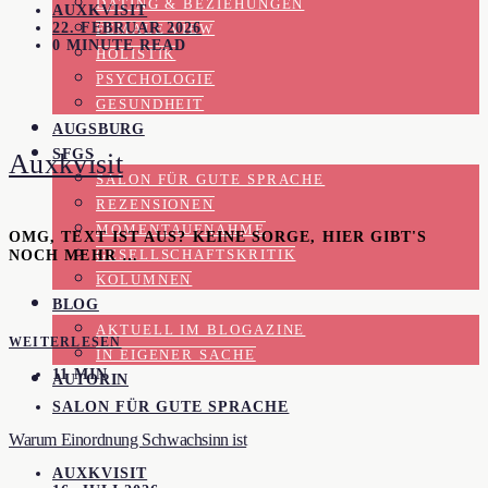
DATING & BEZIEHUNGEN
AUXKVISIT
22. FEBRUAR 2026
FEMALE VIEW
0 MINUTE READ
HOLISTIK
PSYCHOLOGIE
GESUNDHEIT
AUGSBURG
SFGS
Auxkvisit
SALON FÜR GUTE SPRACHE
REZENSIONEN
MOMENTAUFNAHME
OMG, TEXT IST AUS? KEINE SORGE, HIER GIBT'S
NOCH MEHR …
GESELLSCHAFTSKRITIK
KOLUMNEN
BLOG
AKTUELL IM BLOGAZINE
WEITERLESEN
IN EIGENER SACHE
11 MIN
AUTORIN
SALON FÜR GUTE SPRACHE
Warum Einordnung Schwachsinn ist
AUXKVISIT