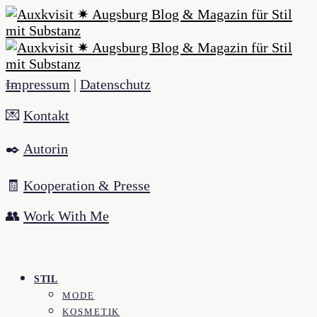
Impressum
|
Datenschutz
💌
Kontakt
✒️
Autorin
🧾
Kooperation & Presse
👥
Work With Me
STIL
MODE
KOSMETIK