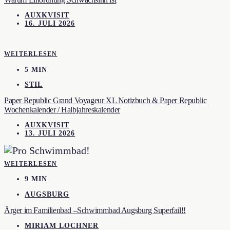
AUXKVISIT
16. JULI 2026
WEITERLESEN
5 MIN
STIL
Paper Republic Grand Voyageur XL Notizbuch & Paper Republic
Wochenkalender / Halbjahreskalender
AUXKVISIT
13. JULI 2026
WEITERLESEN
9 MIN
AUGSBURG
Ärger im Familienbad –Schwimmbad Augsburg Superfail!!
MIRIAM LOCHNER