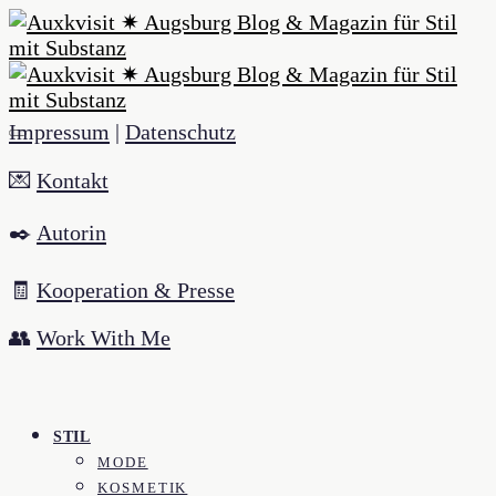
Impressum
|
Datenschutz
💌
Kontakt
✒️
Autorin
🧾
Kooperation & Presse
👥
Work With Me
STIL
MODE
KOSMETIK