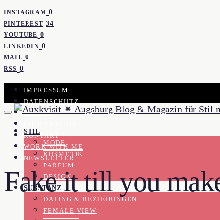
0
INSTAGRAM
34
PINTEREST
0
YOUTUBE
0
LINKEDIN
0
MAIL
0
RSS
IMPRESSUM
DATENSCHUTZ
PRESSE
KOOPERATION
STIL
KONTAKT
MODE
WORK WITH ME
KOSMETIK
NEWSLETTER
PARFUM
Fake it till you make
DESIGN
SUBSTANZ
DATING & BEZIEHUNGEN
FEMALE VIEW