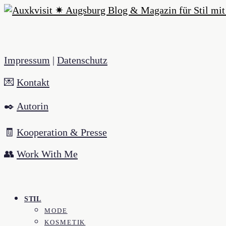
Impressum
|
Datenschutz
💌
Kontakt
✒️
Autorin
🧾
Kooperation & Presse
👥
Work With Me
STIL
MODE
KOSMETIK