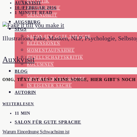
HOLISTIK
AUXKVISIT
10. FEBRUAR 2016
PSYCHOLOGIE
1 MINUTE READ
GESUNDHEIT
AUGSBURG
SFGS
SALON FÜR GUTE SPRACHE
Illustration, Fake, Masken, NLP, Psychologie, Selbst
REZENSIONEN
MOMENTAUFNAHME
Auxkvisit
GESELLSCHAFTSKRITIK
KOLUMNEN
BLOG
AKTUELL IM BLOGAZINE
OMG, TEXT IST AUS? KEINE SORGE, HIER GIBT'S NOC
IN EIGENER SACHE
AUTORIN
WEITERLESEN
11 MIN
SALON FÜR GUTE SPRACHE
Warum Einordnung Schwachsinn ist