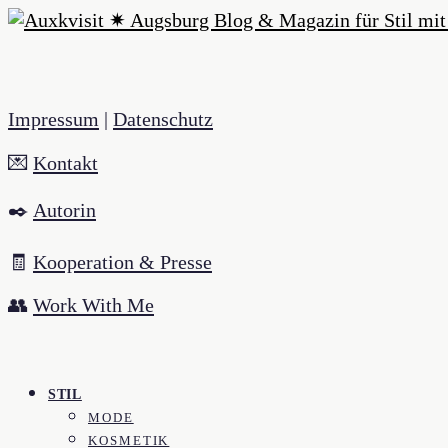
Impressum
|
Datenschutz
💌
Kontakt
✒️
Autorin
🧾
Kooperation & Presse
👥
Work With Me
STIL
MODE
KOSMETIK