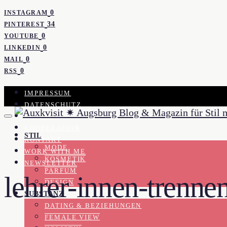
0
INSTAGRAM
34
PINTEREST
0
YOUTUBE
0
LINKEDIN
0
MAIL
0
RSS
IMPRESSUM
DATENSCHUTZ
PRESSE
KOOPERATION
STIL
KONTAKT
MODE
WORK WITH ME
KOSMETIK
NEWSLETTER
PARFUM
lehrer-innen-trenne
DESIGN
SUBSTANZ
DATING & BEZIEHUNGEN
FEMALE VIEW