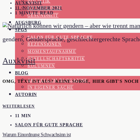
HOLISTIK
AUXKVISIT
11. NOVEMBER 2021
PSYCHOLOGIE
1 MINUTE READ
GESUNDHEIT
AUGSBURG
SFGS
SALON FÜR GUTE SPRACHE
gendern, Gendersprache, geschlechtergerechte Sprach
REZENSIONEN
MOMENTAUFNAHME
Auxkvisit
GESELLSCHAFTSKRITIK
KOLUMNEN
BLOG
AKTUELL IM BLOGAZINE
OMG, TEXT IST AUS? KEINE SORGE, HIER GIBT'S NOC
IN EIGENER SACHE
AUTORIN
WEITERLESEN
11 MIN
SALON FÜR GUTE SPRACHE
Warum Einordnung Schwachsinn ist