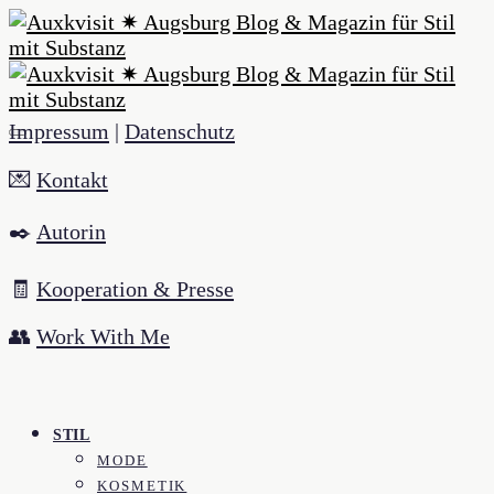
Impressum
|
Datenschutz
💌
Kontakt
✒️
Autorin
🧾
Kooperation & Presse
👥
Work With Me
STIL
MODE
KOSMETIK