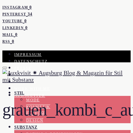
0
INSTAGRAM
34
PINTEREST
0
YOUTUBE
0
LINKEDIN
0
MAIL
0
RSS
IMPRESSUM
DATENSCHUTZ
PRESSE
KOOPERATION
KONTAKT
WORK WITH ME
STIL
NEWSLETTER
MODE
grauen_kombi_c_au
KOSMETIK
PARFUM
DESIGN
SUBSTANZ