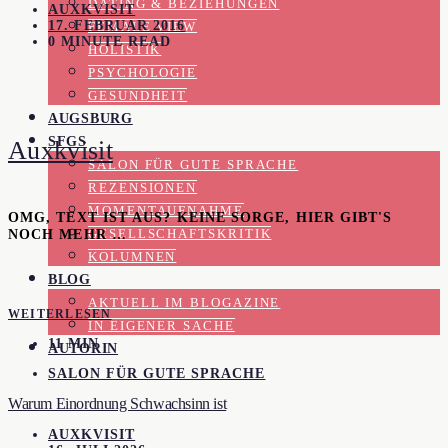
DATING & BEZIEHUNGEN
AUXKVISIT
17. FEBRUAR 2016
FEMALE VIEW
0 MINUTE READ
HOLISTIK
PSYCHOLOGIE
GESUNDHEIT
AUGSBURG
SFGS
Auxkvisit
SALON FÜR GUTE SPRACHE
REZENSIONEN
MOMENTAUFNAHME
OMG, TEXT IST AUS? KEINE SORGE, HIER GIBT'S
NOCH MEHR …
GESELLSCHAFTSKRITIK
KOLUMNEN
BLOG
AKTUELL IM BLOGAZINE
WEITERLESEN
IN EIGENER SACHE
11 MIN
AUTORIN
SALON FÜR GUTE SPRACHE
Warum Einordnung Schwachsinn ist
AUXKVISIT