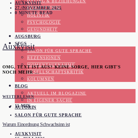
DATING & BEZIEHUNGEN
AUXKVISIT
27. NOVEMBER 2025
FEMALE VIEW
0 MINUTE READ
HOLISTIK
PSYCHOLOGIE
GESUNDHEIT
AUGSBURG
SFGS
Auxkvisit
SALON FÜR GUTE SPRACHE
REZENSIONEN
MOMENTAUFNAHME
OMG, TEXT IST AUS? KEINE SORGE, HIER GIBT'S
NOCH MEHR …
GESELLSCHAFTSKRITIK
KOLUMNEN
BLOG
AKTUELL IM BLOGAZINE
WEITERLESEN
IN EIGENER SACHE
11 MIN
AUTORIN
SALON FÜR GUTE SPRACHE
Warum Einordnung Schwachsinn ist
AUXKVISIT