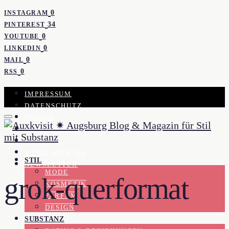
0
INSTAGRAM
34
PINTEREST
0
YOUTUBE
0
LINKEDIN
0
MAIL
0
RSS
IMPRESSUM
DATENSCHUTZ
PRESSE
KOOPERATION
KONTAKT
WORK WITH ME
STIL
NEWSLETTER
MODE
grok-querformat
KOSMETIK
PARFUM
DESIGN
SUBSTANZ