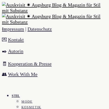
Impressum
|
Datenschutz
💌
Kontakt
✒️
Autorin
🧾
Kooperation & Presse
👥
Work With Me
STIL
MODE
KOSMETIK