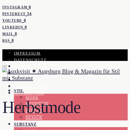
0
INSTAGRAM
34
PINTEREST
0
YOUTUBE
0
LINKEDIN
0
MAIL
0
RSS
IMPRESSUM
DATENSCHUTZ
PRESSE
KOOPERATION
KONTAKT
WORK WITH ME
STIL
NEWSLETTER
MODE
Herbstmode
KOSMETIK
PARFUM
DESIGN
SUBSTANZ