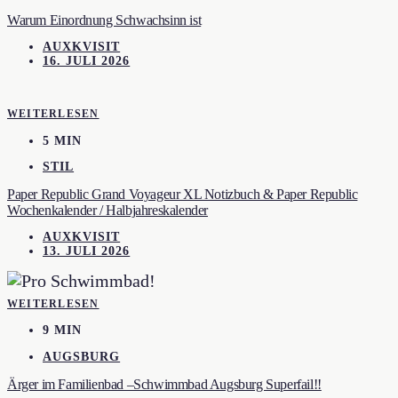
Warum Einordnung Schwachsinn ist
AUXKVISIT
16. JULI 2026
WEITERLESEN
5 MIN
STIL
Paper Republic Grand Voyageur XL Notizbuch & Paper Republic
Wochenkalender / Halbjahreskalender
AUXKVISIT
13. JULI 2026
WEITERLESEN
9 MIN
AUGSBURG
Ärger im Familienbad –Schwimmbad Augsburg Superfail!!