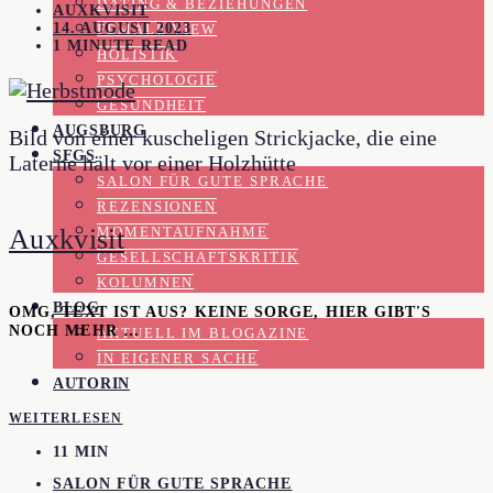
DATING & BEZIEHUNGEN
AUXKVISIT
14. AUGUST 2023
FEMALE VIEW
1 MINUTE READ
HOLISTIK
PSYCHOLOGIE
GESUNDHEIT
AUGSBURG
Bild von einer kuscheligen Strickjacke, die eine
SFGS
Laterne hält vor einer Holzhütte
SALON FÜR GUTE SPRACHE
REZENSIONEN
Auxkvisit
MOMENTAUFNAHME
GESELLSCHAFTSKRITIK
KOLUMNEN
BLOG
OMG, TEXT IST AUS? KEINE SORGE, HIER GIBT'S
NOCH MEHR …
AKTUELL IM BLOGAZINE
IN EIGENER SACHE
AUTORIN
WEITERLESEN
11 MIN
SALON FÜR GUTE SPRACHE