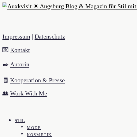
Impressum
|
Datenschutz
💌
Kontakt
✒️
Autorin
🧾
Kooperation & Presse
👥
Work With Me
STIL
MODE
KOSMETIK