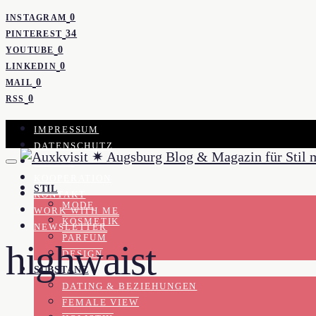
0
INSTAGRAM
34
PINTEREST
0
YOUTUBE
0
LINKEDIN
0
MAIL
0
RSS
IMPRESSUM
DATENSCHUTZ
PRESSE
KOOPERATION
STIL
KONTAKT
MODE
WORK WITH ME
KOSMETIK
NEWSLETTER
PARFUM
highwaist
DESIGN
SUBSTANZ
DATING & BEZIEHUNGEN
FEMALE VIEW