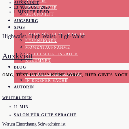
HOLISTIK
AUXKVISIT
13. AUGUST 2023
PSYCHOLOGIE
1 MINUTE READ
GESUNDHEIT
AUGSBURG
SFGS
SALON FÜR GUTE SPRACHE
Highwaist, High Waist, High-Waist
REZENSIONEN
MOMENTAUFNAHME
Auxkvisit
GESELLSCHAFTSKRITIK
KOLUMNEN
BLOG
AKTUELL IM BLOGAZINE
OMG, TEXT IST AUS? KEINE SORGE, HIER GIBT'S NOC
IN EIGENER SACHE
AUTORIN
WEITERLESEN
11 MIN
SALON FÜR GUTE SPRACHE
Warum Einordnung Schwachsinn ist