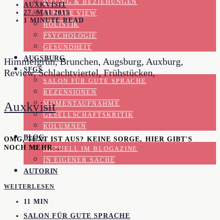
DATING & BEZIEHUNGEN
AUXKVISIT
27. MAI 2015
FEMALE VIEW
1 MINUTE READ
HOLISTIK
PSYCHOLOGIE
GESUNDHEIT
AUGSBURG
Himmelgrün, Brunchen, Augsburg, Auxburg,
SFGS
Review, Schlachtviertel, Frühstücken,
SALON FÜR GUTE SPRACHE
REZENSIONEN
Auxkvisit
MOMENTAUFNAHME
GESELLSCHAFTSKRITIK
KOLUMNEN
BLOG
OMG, TEXT IST AUS? KEINE SORGE, HIER GIBT'S
NOCH MEHR …
AKTUELL IM BLOGAZINE
IN EIGENER SACHE
AUTORIN
WEITERLESEN
11 MIN
SALON FÜR GUTE SPRACHE