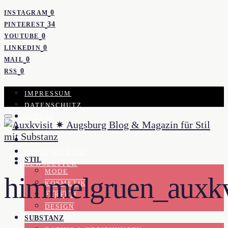
0
INSTAGRAM
34
PINTEREST
0
YOUTUBE
0
LINKEDIN
0
MAIL
0
RSS
IMPRESSUM
DATENSCHUTZ
PRESSE
KOOPERATION
KONTAKT
WORK WITH ME
STIL
NEWSLETTER
MODE
himmelgruen_auxk
KOSMETIK
PARFUM
DESIGN
SUBSTANZ