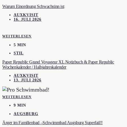
Warum Einordnung Schwachsinn ist
AUXKVISIT
16. JULI 2026
WEITERLESEN
5 MIN
STIL
Paper Republic Grand Voyageur XL Notizbuch & Paper Republic
Wochenkalender / Halbjahreskalender
AUXKVISIT
13. JULI 2026
WEITERLESEN
9 MIN
AUGSBURG
Ärger im Familienbad –Schwimmbad Augsburg Superfail!!