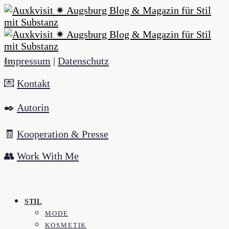
Impressum
|
Datenschutz
💌
Kontakt
✒️
Autorin
🧾
Kooperation & Presse
👥
Work With Me
STIL
MODE
KOSMETIK