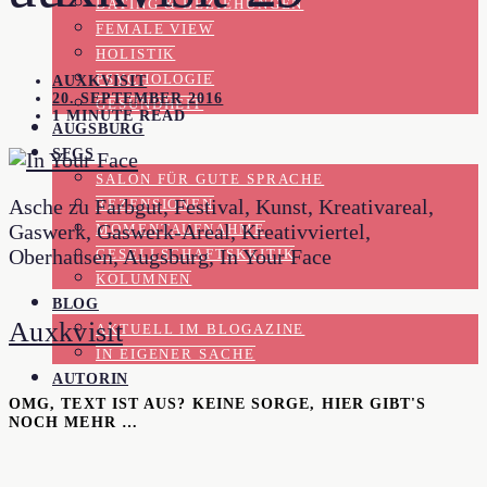
DATING & BEZIEHUNGEN
FEMALE VIEW
HOLISTIK
PSYCHOLOGIE
AUXKVISIT
20. SEPTEMBER 2016
GESUNDHEIT
1 MINUTE READ
AUGSBURG
SFGS
SALON FÜR GUTE SPRACHE
Asche zu Farbgut, Festival, Kunst, Kreativareal,
REZENSIONEN
Gaswerk, Gaswerk-Areal, Kreativviertel,
MOMENTAUFNAHME
Oberhausen, Augsburg, In Your Face
GESELLSCHAFTSKRITIK
KOLUMNEN
BLOG
Auxkvisit
AKTUELL IM BLOGAZINE
IN EIGENER SACHE
AUTORIN
OMG, TEXT IST AUS? KEINE SORGE, HIER GIBT'S
NOCH MEHR …