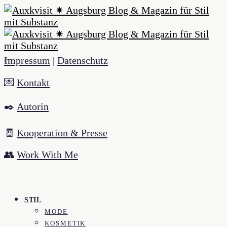
Impressum
|
Datenschutz
💌
Kontakt
✒️
Autorin
🧾
Kooperation & Presse
👥
Work With Me
STIL
MODE
KOSMETIK