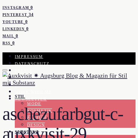
0
INSTAGRAM
34
PINTEREST
0
YOUTUBE
0
LINKEDIN
0
MAIL
0
RSS
IMPRESSUM
DATENSCHUTZ
PRESSE
KOOPERATION
KONTAKT
WORK WITH ME
STIL
NEWSLETTER
MODE
aschezufarbgut-c-
KOSMETIK
PARFUM
DESIGN
auxkvisit-29
SUBSTANZ