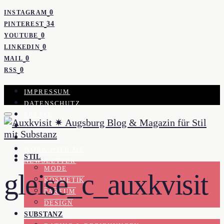
0
INSTAGRAM
34
PINTEREST
0
YOUTUBE
0
LINKEDIN
0
MAIL
0
RSS
IMPRESSUM
DATENSCHUTZ
PRESSE
KOOPERATION
KONTAKT
WORK WITH ME
STIL
NEWSLETTER
MODE
gleise_c_auxkvisit
KOSMETIK
PARFUM
DESIGN
SUBSTANZ