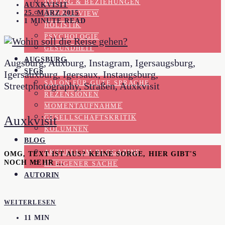
DATING & BEZIEHUNGEN
AUXKVISIT
25. MÄRZ 2015
FEMALE VIEW
1 MINUTE READ
HOLISTIK
PSYCHOLOGIE
GESUNDHEIT
AUGSBURG
Augsburg, Auxburg, Instagram, Igersaugsburg,
SFGS
Igersauxburg, Igersaux, Instaugsburg,
SALON FÜR GUTE SPRACHE
Streetphotography, Straßen, Auxkvisit
REZENSIONEN
MOMENTAUFNAHME
Auxkvisit
GESELLSCHAFTSKRITIK
KOLUMNEN
BLOG
AKTUELL IM BLOGAZINE
OMG, TEXT IST AUS? KEINE SORGE, HIER GIBT'S
NOCH MEHR …
IN EIGENER SACHE
AUTORIN
WEITERLESEN
11 MIN