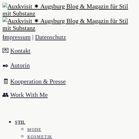
Impressum
|
Datenschutz
💌
Kontakt
✒️
Autorin
🧾
Kooperation & Presse
👥
Work With Me
STIL
MODE
KOSMETIK