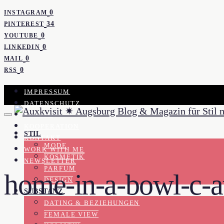
0
INSTAGRAM
34
PINTEREST
0
YOUTUBE
0
LINKEDIN
0
MAIL
0
RSS
IMPRESSUM
DATENSCHUTZ
PRESSE
KOOPERATION
STIL
KONTAKT
MODE
WORK WITH ME
KOSMETIK
NEWSLETTER
PARFUM
home-in-a-bowl-c-a
DESIGN
SUBSTANZ
DATING & BEZIEHUNGEN
FEMALE VIEW