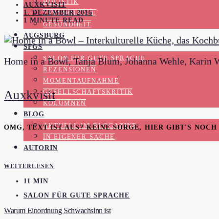
HOLISTIK
AUXKVISIT
1. DEZEMBER 2016
PSYCHOLOGIE
1 MINUTE READ
GESUNDHEIT
AUGSBURG
SFGS
SALON FÜR GUTE SPRACHE
Home in a Bowl, Tanja Blum, Johanna Wehle, Karin W
REZENSIONEN
MOMENTAUFNAHME
Auxkvisit
GESELLSCHAFTSKRITIK
KOLUMNEN
BLOG
AKTUELL IM BLOGAZINE
OMG, TEXT IST AUS? KEINE SORGE, HIER GIBT'S NOC
IN EIGENER SACHE
AUTORIN
WEITERLESEN
11 MIN
SALON FÜR GUTE SPRACHE
Warum Einordnung Schwachsinn ist