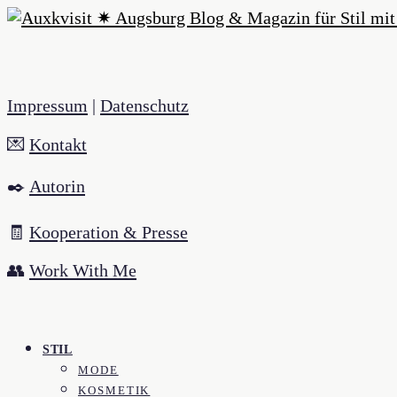
Impressum
|
Datenschutz
💌
Kontakt
✒️
Autorin
🧾
Kooperation & Presse
👥
Work With Me
STIL
MODE
KOSMETIK