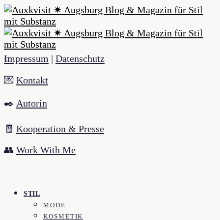
Impressum
|
Datenschutz
💌
Kontakt
✒️
Autorin
🧾
Kooperation & Presse
👥
Work With Me
STIL
MODE
KOSMETIK