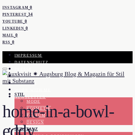
0
INSTAGRAM
34
PINTEREST
0
YOUTUBE
0
LINKEDIN
0
MAIL
0
RSS
IMPRESSUM
DATENSCHUTZ
PRESSE
KOOPERATION
KONTAKT
WORK WITH ME
STIL
NEWSLETTER
MODE
home-in-a-bowl-
KOSMETIK
PARFUM
DESIGN
eddy
SUBSTANZ