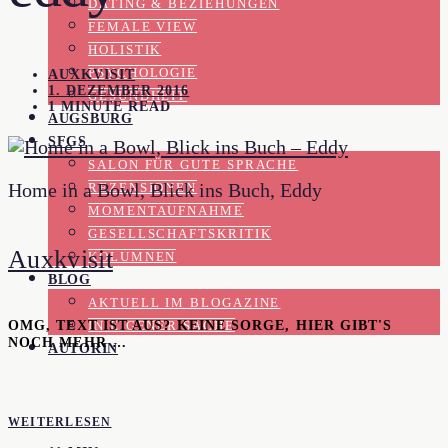
DATING & BEZIEHUNGEN
FEMALE VIEW
HOLISTIK
PSYCHOLOGIE
AUXKVISIT
1. DEZEMBER 2016
GESUNDHEIT
1 MINUTE READ
AUGSBURG
SFGS
SALON FÜR GUTE SPRACHE
Home in a Bowl, Blick ins Buch, Eddy
REZENSIONEN
MOMENTAUFNAHME
GESELLSCHAFTSKRITIK
Auxkvisit
KOLUMNEN
BLOG
AKTUELL IM BLOGAZINE
OMG, TEXT IST AUS? KEINE SORGE, HIER GIBT'S
IN EIGENER SACHE
NOCH MEHR …
AUTORIN
WEITERLESEN