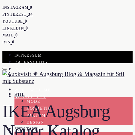
0
INSTAGRAM
34
PINTEREST
0
YOUTUBE
0
LINKEDIN
0
MAIL
0
RSS
IMPRESSUM
DATENSCHUTZ
PRESSE
KOOPERATION
KONTAKT
WORK WITH ME
STIL
NEWSLETTER
MODE
IKEA Augsburg
KOSMETIK
PARFUM
DESIGN
Neuer Katalog
SUBSTANZ