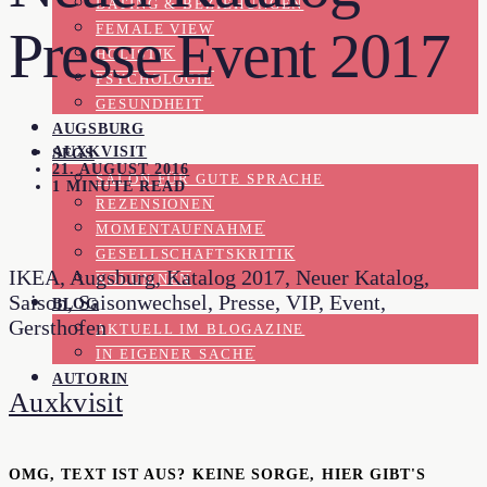
DATING & BEZIEHUNGEN
FEMALE VIEW
Presse Event 2017
HOLISTIK
PSYCHOLOGIE
GESUNDHEIT
AUGSBURG
AUXKVISIT
SFGS
21. AUGUST 2016
SALON FÜR GUTE SPRACHE
1 MINUTE READ
REZENSIONEN
MOMENTAUFNAHME
GESELLSCHAFTSKRITIK
IKEA, Augsburg, Katalog 2017, Neuer Katalog,
KOLUMNEN
Saison, Saisonwechsel, Presse, VIP, Event,
BLOG
Gersthofen
AKTUELL IM BLOGAZINE
IN EIGENER SACHE
AUTORIN
Auxkvisit
OMG, TEXT IST AUS? KEINE SORGE, HIER GIBT'S