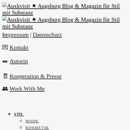
Impressum
|
Datenschutz
💌
Kontakt
✒️
Autorin
🧾
Kooperation & Presse
👥
Work With Me
STIL
MODE
KOSMETIK