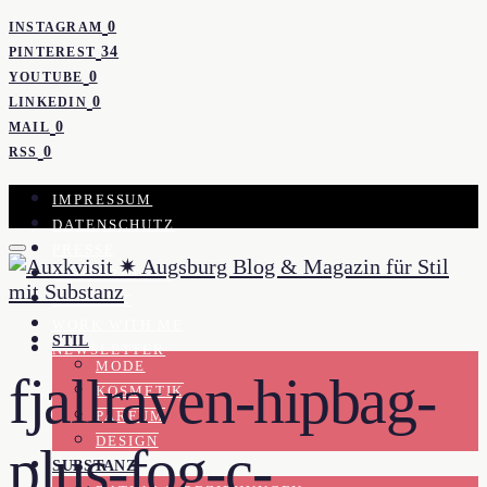
0
INSTAGRAM
34
PINTEREST
0
YOUTUBE
0
LINKEDIN
0
MAIL
0
RSS
IMPRESSUM
DATENSCHUTZ
PRESSE
KOOPERATION
KONTAKT
WORK WITH ME
STIL
NEWSLETTER
MODE
fjallraven-hipbag-
KOSMETIK
PARFUM
DESIGN
plus-fog-c-
SUBSTANZ