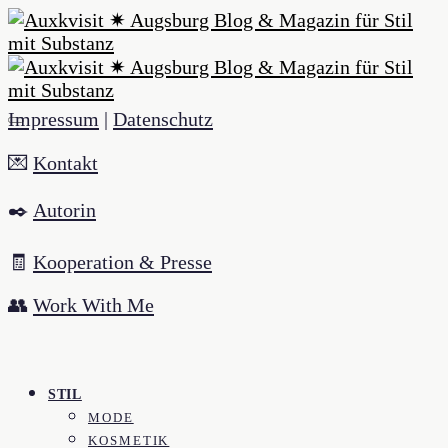
Impressum
|
Datenschutz
💌
Kontakt
✒️
Autorin
🧾
Kooperation & Presse
👥
Work With Me
STIL
MODE
KOSMETIK