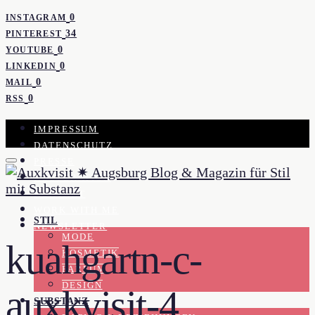
0
INSTAGRAM
34
PINTEREST
0
YOUTUBE
0
LINKEDIN
0
MAIL
0
RSS
IMPRESSUM
DATENSCHUTZ
PRESSE
KOOPERATION
KONTAKT
WORK WITH ME
STIL
NEWSLETTER
MODE
kuahgartn-c-
KOSMETIK
PARFUM
DESIGN
auxkvisit-4
SUBSTANZ