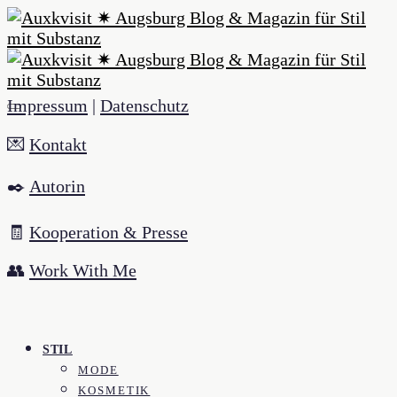
Impressum
|
Datenschutz
💌
Kontakt
✒️
Autorin
🧾
Kooperation & Presse
👥
Work With Me
STIL
MODE
KOSMETIK