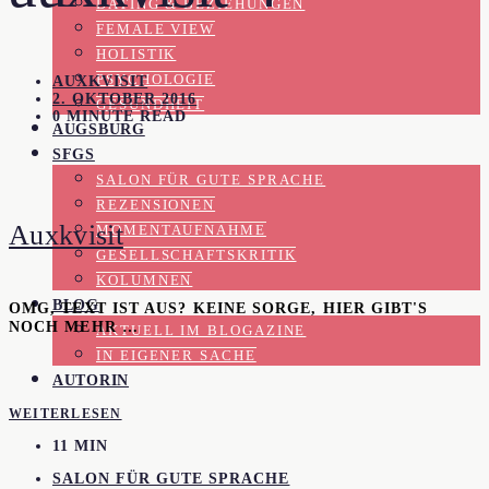
DATING & BEZIEHUNGEN
FEMALE VIEW
HOLISTIK
PSYCHOLOGIE
AUXKVISIT
2. OKTOBER 2016
GESUNDHEIT
0 MINUTE READ
AUGSBURG
SFGS
SALON FÜR GUTE SPRACHE
REZENSIONEN
Auxkvisit
MOMENTAUFNAHME
GESELLSCHAFTSKRITIK
KOLUMNEN
BLOG
OMG, TEXT IST AUS? KEINE SORGE, HIER GIBT'S
NOCH MEHR …
AKTUELL IM BLOGAZINE
IN EIGENER SACHE
AUTORIN
WEITERLESEN
11 MIN
SALON FÜR GUTE SPRACHE