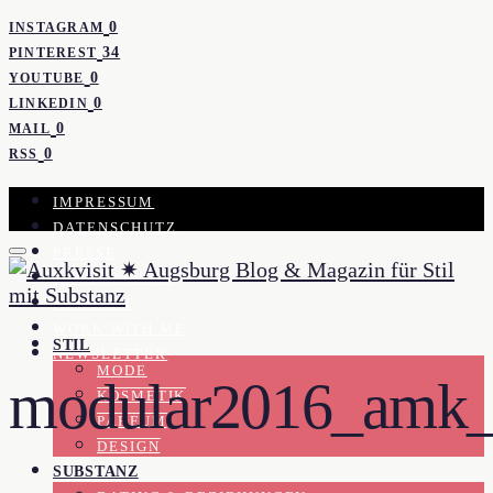
0
INSTAGRAM
34
PINTEREST
0
YOUTUBE
0
LINKEDIN
0
MAIL
0
RSS
IMPRESSUM
DATENSCHUTZ
PRESSE
KOOPERATION
KONTAKT
WORK WITH ME
STIL
NEWSLETTER
MODE
modular2016_amk_c
KOSMETIK
PARFUM
DESIGN
SUBSTANZ