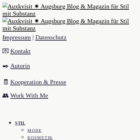
Impressum
|
Datenschutz
💌
Kontakt
✒️
Autorin
🧾
Kooperation & Presse
👥
Work With Me
STIL
MODE
KOSMETIK