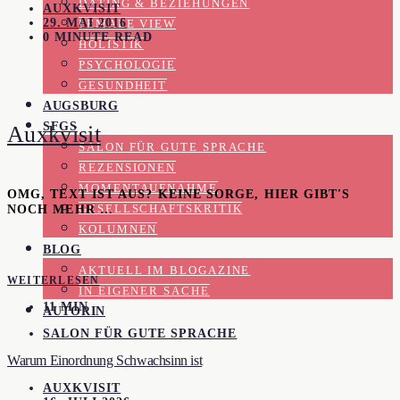
DATING & BEZIEHUNGEN
AUXKVISIT
29. MAI 2016
FEMALE VIEW
0 MINUTE READ
HOLISTIK
PSYCHOLOGIE
GESUNDHEIT
AUGSBURG
SFGS
Auxkvisit
SALON FÜR GUTE SPRACHE
REZENSIONEN
MOMENTAUFNAHME
OMG, TEXT IST AUS? KEINE SORGE, HIER GIBT'S
NOCH MEHR …
GESELLSCHAFTSKRITIK
KOLUMNEN
BLOG
AKTUELL IM BLOGAZINE
WEITERLESEN
IN EIGENER SACHE
11 MIN
AUTORIN
SALON FÜR GUTE SPRACHE
Warum Einordnung Schwachsinn ist
AUXKVISIT