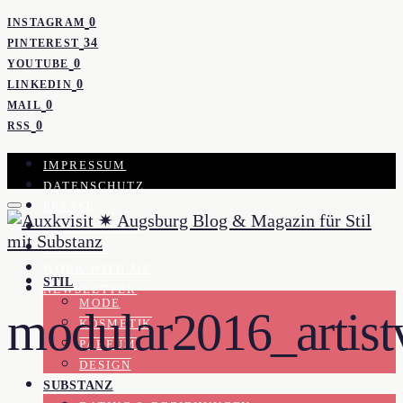
0
INSTAGRAM
34
PINTEREST
0
YOUTUBE
0
LINKEDIN
0
MAIL
0
RSS
IMPRESSUM
DATENSCHUTZ
PRESSE
KOOPERATION
KONTAKT
WORK WITH ME
STIL
NEWSLETTER
MODE
modular2016_artistv
KOSMETIK
PARFUM
DESIGN
SUBSTANZ