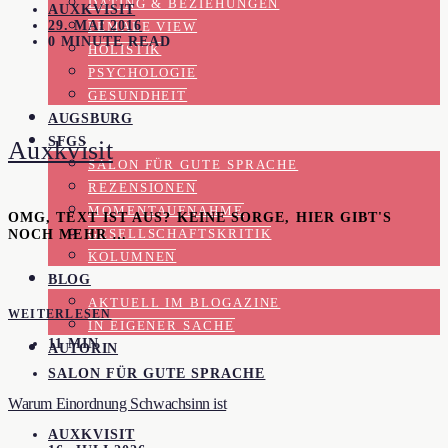
DATING & BEZIEHUNGEN
AUXKVISIT
29. MAI 2016
FEMALE VIEW
0 MINUTE READ
HOLISTIK
PSYCHOLOGIE
GESUNDHEIT
AUGSBURG
SFGS
Auxkvisit
SALON FÜR GUTE SPRACHE
REZENSIONEN
MOMENTAUFNAHME
OMG, TEXT IST AUS? KEINE SORGE, HIER GIBT'S
NOCH MEHR …
GESELLSCHAFTSKRITIK
KOLUMNEN
BLOG
AKTUELL IM BLOGAZINE
WEITERLESEN
IN EIGENER SACHE
11 MIN
AUTORIN
SALON FÜR GUTE SPRACHE
Warum Einordnung Schwachsinn ist
AUXKVISIT