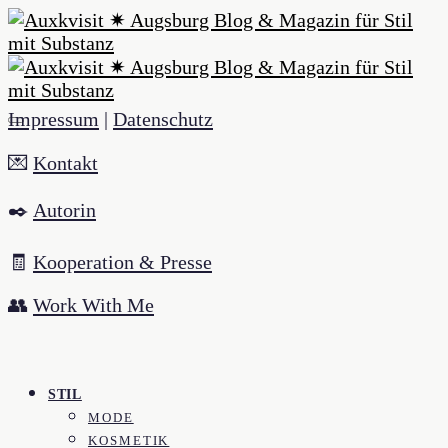
Impressum
|
Datenschutz
💌
Kontakt
✒️
Autorin
🧾
Kooperation & Presse
👥
Work With Me
STIL
MODE
KOSMETIK