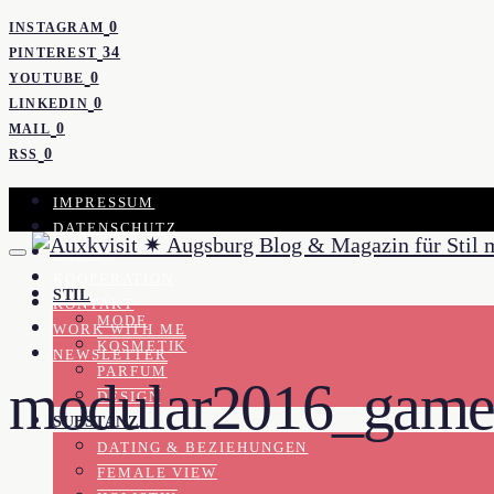
0
INSTAGRAM
34
PINTEREST
0
YOUTUBE
0
LINKEDIN
0
MAIL
0
RSS
IMPRESSUM
DATENSCHUTZ
PRESSE
KOOPERATION
STIL
KONTAKT
MODE
WORK WITH ME
KOSMETIK
NEWSLETTER
PARFUM
modular2016_games
DESIGN
SUBSTANZ
DATING & BEZIEHUNGEN
FEMALE VIEW