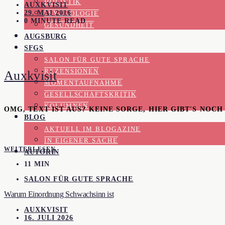
HOLISTIK
AUXKVISIT
29. MAI 2016
PSYCHOLOGIE
0 MINUTE READ
GESUNDHEIT
AUGSBURG
SFGS
SALON FÜR GUTE SPRACHE
REZENSIONEN
Auxkvisit
MOMENTAUFNAHME
GESELLSCHAFTSKRITIK
KOLUMNEN
OMG, TEXT IST AUS? KEINE SORGE, HIER GIBT'S NOC
BLOG
AKTUELL IM BLOGAZINE
IN EIGENER SACHE
WEITERLESEN
AUTORIN
11 MIN
SALON FÜR GUTE SPRACHE
Warum Einordnung Schwachsinn ist
AUXKVISIT
16. JULI 2026