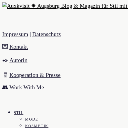
Impressum
|
Datenschutz
💌
Kontakt
✒️
Autorin
🧾
Kooperation & Presse
👥
Work With Me
STIL
MODE
KOSMETIK