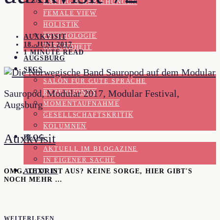
DATING & BEZIEHUNGEN
FEMALE VIEW
HOLISTIK
PSYCHOLOGIE
AUXKVISIT
18. JUNI 2017
GESUNDHEIT
1 MINUTE READ
AUGSBURG
SFGS
SALON FÜR GUTE SPRACHE
Sauropod, Modular 2017, Modular Festival,
REZENSIONEN
Augsburg
MOMENTAUFNAHME
GESELLSCHAFTSKRITIK
KOLUMNEN
Auxkvisit
BLOG
AKTUELL IM BLOGAZINE
IN EIGENER SACHE
AUTORIN
OMG, TEXT IST AUS? KEINE SORGE, HIER GIBT'S
NOCH MEHR …
WEITERLESEN