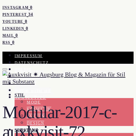
0
INSTAGRAM
34
PINTEREST
0
YOUTUBE
0
LINKEDIN
0
MAIL
0
RSS
IMPRESSUM
DATENSCHUTZ
PRESSE
KOOPERATION
KONTAKT
WORK WITH ME
STIL
NEWSLETTER
MODE
Modular-2017-c-
KOSMETIK
PARFUM
DESIGN
auxkvisit-72
SUBSTANZ