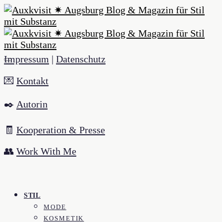
Impressum
|
Datenschutz
💌
Kontakt
✒️
Autorin
🧾
Kooperation & Presse
👥
Work With Me
STIL
MODE
KOSMETIK