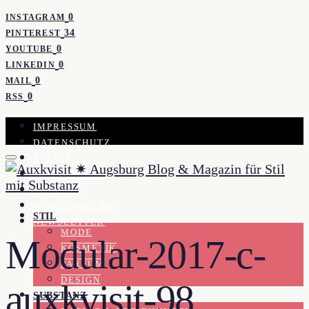
0
INSTAGRAM
34
PINTEREST
0
YOUTUBE
0
LINKEDIN
0
MAIL
0
RSS
IMPRESSUM
DATENSCHUTZ
PRESSE
KOOPERATION
KONTAKT
WORK WITH ME
STIL
NEWSLETTER
MODE
Modular-2017-c-
KOSMETIK
PARFUM
DESIGN
auxkvisit-98
SUBSTANZ