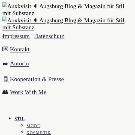
Impressum
|
Datenschutz
💌
Kontakt
✒️
Autorin
🧾
Kooperation & Presse
👥
Work With Me
STIL
MODE
KOSMETIK