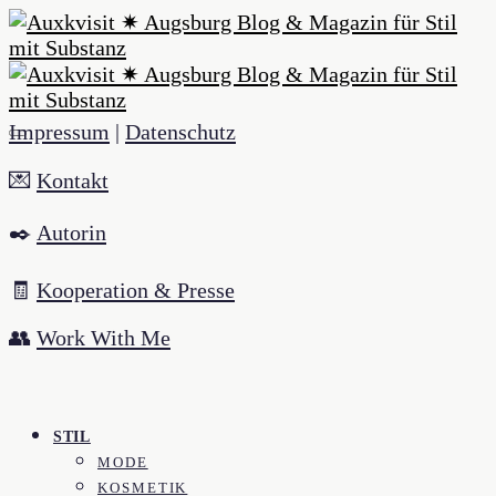
Impressum
|
Datenschutz
💌
Kontakt
✒️
Autorin
🧾
Kooperation & Presse
👥
Work With Me
STIL
MODE
KOSMETIK