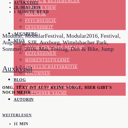
DATING & BEZIEHUNGEN
AUXKVISIT
28. MAI 2016
FEMALE VIEW
1 MINUTE READ
HOLISTIK
PSYCHOLOGIE
GESUNDHEIT
AUGSBURG
Modular, ModularFestival, Modular2016, Festival,
SFGS
Augsburg, SJR, Auxburg, Wittelsbacher Park,
SALON FÜR GUTE SPRACHE
Sommer, 2016, Mai, Freitag, Dirt & Bike, Jump
REZENSIONEN
MOMENTAUFNAHME
Auxkvisit
GESELLSCHAFTSKRITIK
KOLUMNEN
BLOG
AKTUELL IM BLOGAZINE
OMG, TEXT IST AUS? KEINE SORGE, HIER GIBT'S
NOCH MEHR …
IN EIGENER SACHE
AUTORIN
WEITERLESEN
11 MIN