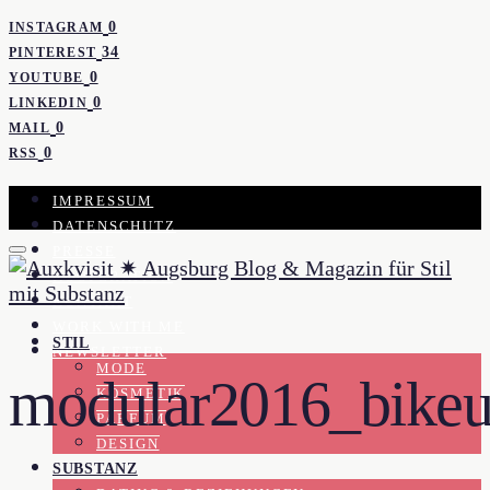
0
INSTAGRAM
34
PINTEREST
0
YOUTUBE
0
LINKEDIN
0
MAIL
0
RSS
IMPRESSUM
DATENSCHUTZ
PRESSE
KOOPERATION
KONTAKT
WORK WITH ME
STIL
NEWSLETTER
MODE
modular2016_bikeu
KOSMETIK
PARFUM
DESIGN
SUBSTANZ