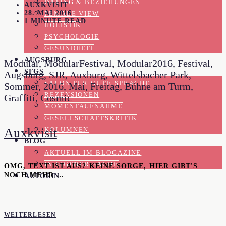
DATING & BEZIEHUNGEN
AUXKVISIT
28. MAI 2016
FEMALE VIEW
1 MINUTE READ
HOLISTIK
PSYCHOLOGIE
GESUNDHEIT
AUGSBURG
Modular, ModularFestival, Modular2016, Festival,
SFGS
Augsburg, SJR, Auxburg, Wittelsbacher Park,
SALON FÜR GUTE SPRACHE
Sommer, 2016, Mai, Freitag, Bühne am Turm,
REZENSIONEN
Graffiti, Cosmic
MOMENTAUFNAHME
GESELLSCHAFTSKRITIK
Auxkvisit
KOLUMNEN
BLOG
AKTUELL IM BLOGAZINE
IN EIGENER SACHE
OMG, TEXT IST AUS? KEINE SORGE, HIER GIBT'S
NOCH MEHR …
AUTORIN
WEITERLESEN