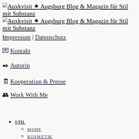
Impressum
|
Datenschutz
💌
Kontakt
✒️
Autorin
🧾
Kooperation & Presse
👥
Work With Me
STIL
MODE
KOSMETIK