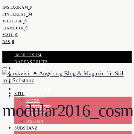
0
INSTAGRAM
34
PINTEREST
0
YOUTUBE
0
LINKEDIN
0
MAIL
0
RSS
IMPRESSUM
DATENSCHUTZ
PRESSE
KOOPERATION
KONTAKT
WORK WITH ME
STIL
NEWSLETTER
MODE
modular2016_cosmi
KOSMETIK
PARFUM
DESIGN
SUBSTANZ