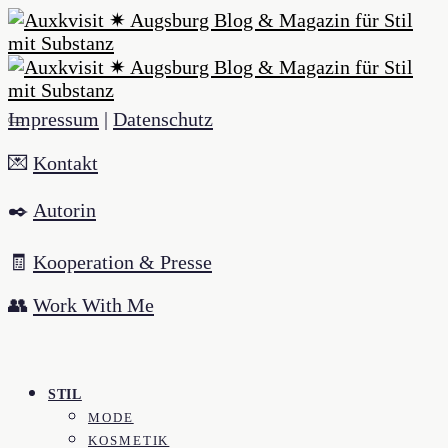
Impressum
|
Datenschutz
💌
Kontakt
✒️
Autorin
🧾
Kooperation & Presse
👥
Work With Me
STIL
MODE
KOSMETIK