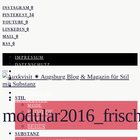
0
INSTAGRAM
34
PINTEREST
0
YOUTUBE
0
LINKEDIN
0
MAIL
0
RSS
IMPRESSUM
DATENSCHUTZ
PRESSE
KOOPERATION
KONTAKT
WORK WITH ME
STIL
NEWSLETTER
MODE
modular2016_frisch
KOSMETIK
PARFUM
DESIGN
SUBSTANZ