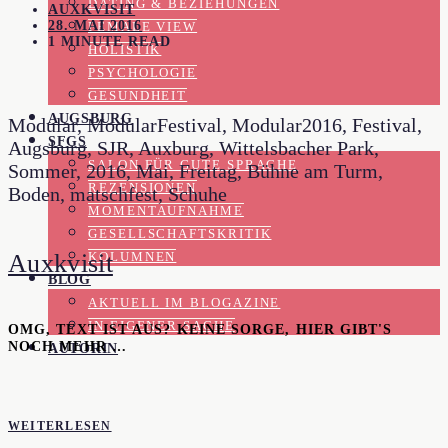
DATING & BEZIEHUNGEN
AUXKVISIT
28. MAI 2016
FEMALE VIEW
1 MINUTE READ
HOLISTIK
PSYCHOLOGIE
GESUNDHEIT
AUGSBURG
Modular, ModularFestival, Modular2016, Festival,
SFGS
Augsburg, SJR, Auxburg, Wittelsbacher Park,
SALON FÜR GUTE SPRACHE
Sommer, 2016, Mai, Freitag, Bühne am Turm,
REZENSIONEN
Boden, matschfest, Schuhe
MOMENTAUFNAHME
GESELLSCHAFTSKRITIK
Auxkvisit
KOLUMNEN
BLOG
AKTUELL IM BLOGAZINE
IN EIGENER SACHE
OMG, TEXT IST AUS? KEINE SORGE, HIER GIBT'S
NOCH MEHR …
AUTORIN
WEITERLESEN