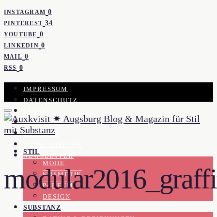
0
INSTAGRAM
34
PINTEREST
0
YOUTUBE
0
LINKEDIN
0
MAIL
0
RSS
IMPRESSUM
DATENSCHUTZ
PRESSE
KOOPERATION
KONTAKT
WORK WITH ME
STIL
NEWSLETTER
MODE
modular2016_graffi
KOSMETIK
PARFUM
DESIGN
SUBSTANZ