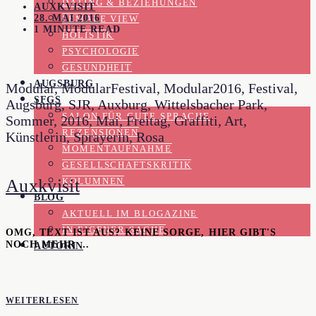
DATING & BEZIEHUNGEN
AUXKVISIT
28. MAI 2016
FEMALE VIEW
1 MINUTE READ
HOLISTIK
PSYCHOLOGIE
GESUNDHEIT
AUGSBURG
Modular, ModularFestival, Modular2016, Festival,
SFGS
Augsburg, SJR, Auxburg, Wittelsbacher Park,
SALON FÜR GUTE SPRACHE
Sommer, 2016, Mai, Freitag, Graffiti, Art,
REZENSIONEN
Künstlerin, Sprayerin, Rosa
MOMENTAUFNAHME
GESELLSCHAFTSKRITIK
Auxkvisit
KOLUMNEN
BLOG
AKTUELL IM BLOGAZINE
IN EIGENER SACHE
OMG, TEXT IST AUS? KEINE SORGE, HIER GIBT'S
NOCH MEHR …
AUTORIN
WEITERLESEN