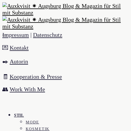
Impressum
|
Datenschutz
💌
Kontakt
✒️
Autorin
🧾
Kooperation & Presse
👥
Work With Me
STIL
MODE
KOSMETIK