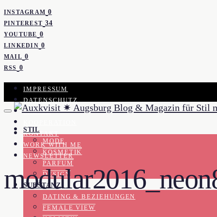
0
INSTAGRAM
34
PINTEREST
0
YOUTUBE
0
LINKEDIN
0
MAIL
0
RSS
IMPRESSUM
DATENSCHUTZ
PRESSE
KOOPERATION
STIL
KONTAKT
MODE
WORK WITH ME
KOSMETIK
NEWSLETTER
PARFUM
modular2016_neon8
DESIGN
SUBSTANZ
DATING & BEZIEHUNGEN
FEMALE VIEW