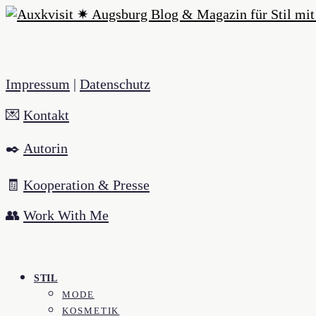
Impressum
|
Datenschutz
💌
Kontakt
✒️
Autorin
🧾
Kooperation & Presse
👥
Work With Me
STIL
MODE
KOSMETIK