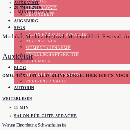
HOLISTIK
AUXKVISIT
28. MAI 2016
PSYCHOLOGIE
1 MINUTE READ
GESUNDHEIT
AUGSBURG
SFGS
SALON FÜR GUTE SPRACHE
Modular, ModularFestival, Modular2016, Festival, Au
REZENSIONEN
MOMENTAUFNAHME
Auxkvisit
GESELLSCHAFTSKRITIK
KOLUMNEN
BLOG
AKTUELL IM BLOGAZINE
OMG, TEXT IST AUS? KEINE SORGE, HIER GIBT'S NOC
IN EIGENER SACHE
AUTORIN
WEITERLESEN
11 MIN
SALON FÜR GUTE SPRACHE
Warum Einordnung Schwachsinn ist