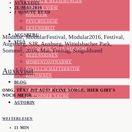
DATING & BEZIEHUNGEN
AUXKVISIT
28. MAI 2016
FEMALE VIEW
1 MINUTE READ
HOLISTIK
PSYCHOLOGIE
GESUNDHEIT
AUGSBURG
Modular, ModularFestival, Modular2016, Festival,
SFGS
Augsburg, SJR, Auxburg, Wittelsbacher Park,
SALON FÜR GUTE SPRACHE
Sommer, 2016, Mai, Freitag, Singoldsand
REZENSIONEN
MOMENTAUFNAHME
Auxkvisit
GESELLSCHAFTSKRITIK
KOLUMNEN
BLOG
AKTUELL IM BLOGAZINE
OMG, TEXT IST AUS? KEINE SORGE, HIER GIBT'S
NOCH MEHR …
IN EIGENER SACHE
AUTORIN
WEITERLESEN
11 MIN