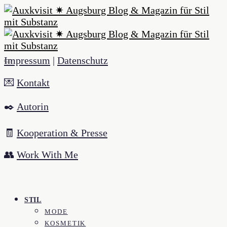
Impressum
|
Datenschutz
💌
Kontakt
✒️
Autorin
🧾
Kooperation & Presse
👥
Work With Me
STIL
MODE
KOSMETIK