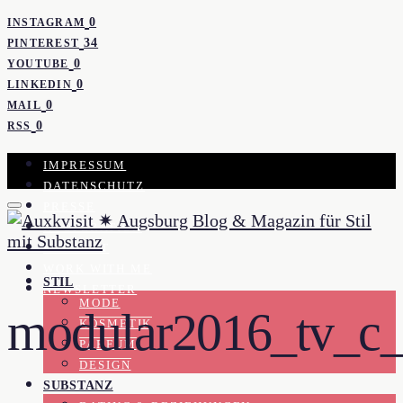
0
INSTAGRAM
34
PINTEREST
0
YOUTUBE
0
LINKEDIN
0
MAIL
0
RSS
IMPRESSUM
DATENSCHUTZ
PRESSE
KOOPERATION
KONTAKT
WORK WITH ME
STIL
NEWSLETTER
MODE
modular2016_tv_c_
KOSMETIK
PARFUM
DESIGN
SUBSTANZ