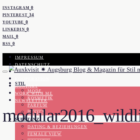
0
INSTAGRAM
34
PINTEREST
0
YOUTUBE
0
LINKEDIN
0
MAIL
0
RSS
IMPRESSUM
DATENSCHUTZ
PRESSE
KOOPERATION
STIL
KONTAKT
MODE
WORK WITH ME
KOSMETIK
NEWSLETTER
PARFUM
modular2016_wildli
DESIGN
SUBSTANZ
DATING & BEZIEHUNGEN
FEMALE VIEW