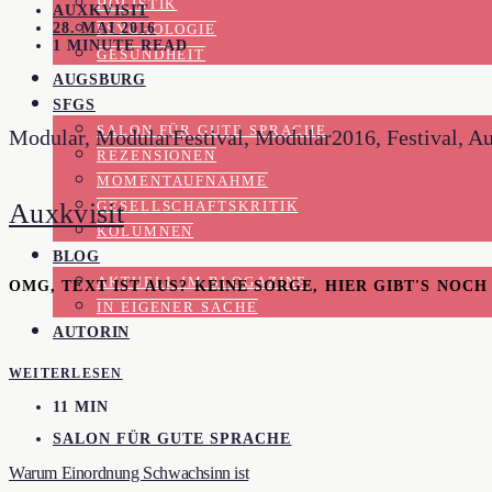
HOLISTIK
AUXKVISIT
28. MAI 2016
PSYCHOLOGIE
1 MINUTE READ
GESUNDHEIT
AUGSBURG
SFGS
SALON FÜR GUTE SPRACHE
Modular, ModularFestival, Modular2016, Festival, Au
REZENSIONEN
MOMENTAUFNAHME
Auxkvisit
GESELLSCHAFTSKRITIK
KOLUMNEN
BLOG
AKTUELL IM BLOGAZINE
OMG, TEXT IST AUS? KEINE SORGE, HIER GIBT'S NOC
IN EIGENER SACHE
AUTORIN
WEITERLESEN
11 MIN
SALON FÜR GUTE SPRACHE
Warum Einordnung Schwachsinn ist