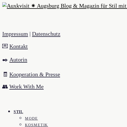
Impressum
|
Datenschutz
💌
Kontakt
✒️
Autorin
🧾
Kooperation & Presse
👥
Work With Me
STIL
MODE
KOSMETIK