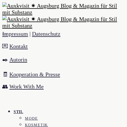
Impressum
|
Datenschutz
💌
Kontakt
✒️
Autorin
🧾
Kooperation & Presse
👥
Work With Me
STIL
MODE
KOSMETIK