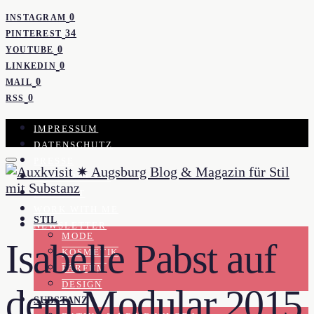
0
INSTAGRAM
34
PINTEREST
0
YOUTUBE
0
LINKEDIN
0
MAIL
0
RSS
IMPRESSUM
DATENSCHUTZ
PRESSE
KOOPERATION
KONTAKT
WORK WITH ME
STIL
NEWSLETTER
MODE
Isabelle Pabst auf
KOSMETIK
PARFUM
DESIGN
dem Modular 2015
SUBSTANZ