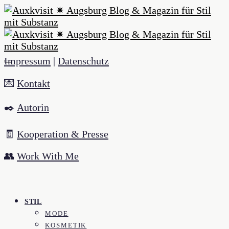
Impressum
|
Datenschutz
💌
Kontakt
✒️
Autorin
🧾
Kooperation & Presse
👥
Work With Me
STIL
MODE
KOSMETIK