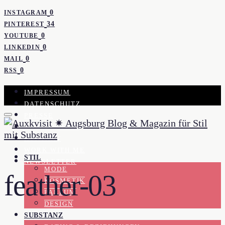
0
INSTAGRAM
34
PINTEREST
0
YOUTUBE
0
LINKEDIN
0
MAIL
0
RSS
IMPRESSUM
DATENSCHUTZ
PRESSE
KOOPERATION
KONTAKT
WORK WITH ME
STIL
NEWSLETTER
MODE
feather-03
KOSMETIK
PARFUM
DESIGN
SUBSTANZ