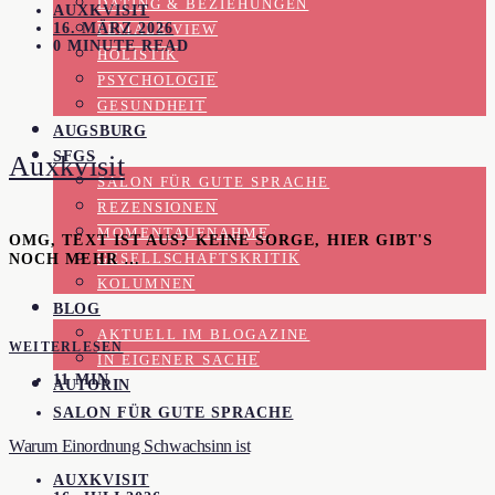
DATING & BEZIEHUNGEN
AUXKVISIT
16. MÄRZ 2026
FEMALE VIEW
0 MINUTE READ
HOLISTIK
PSYCHOLOGIE
GESUNDHEIT
AUGSBURG
SFGS
Auxkvisit
SALON FÜR GUTE SPRACHE
REZENSIONEN
MOMENTAUFNAHME
OMG, TEXT IST AUS? KEINE SORGE, HIER GIBT'S
NOCH MEHR …
GESELLSCHAFTSKRITIK
KOLUMNEN
BLOG
AKTUELL IM BLOGAZINE
WEITERLESEN
IN EIGENER SACHE
11 MIN
AUTORIN
SALON FÜR GUTE SPRACHE
Warum Einordnung Schwachsinn ist
AUXKVISIT