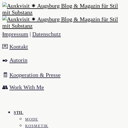
Impressum
|
Datenschutz
💌
Kontakt
✒️
Autorin
🧾
Kooperation & Presse
👥
Work With Me
STIL
MODE
KOSMETIK