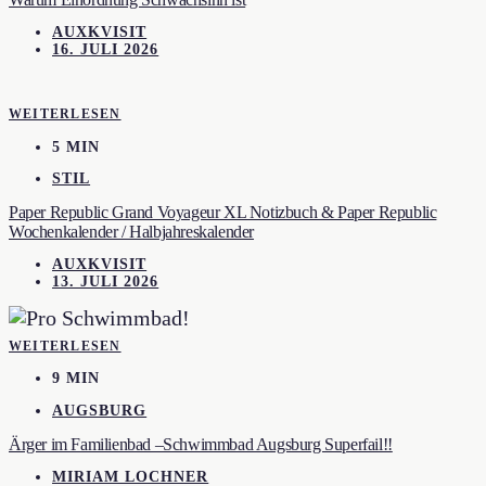
AUXKVISIT
16. JULI 2026
WEITERLESEN
5 MIN
STIL
Paper Republic Grand Voyageur XL Notizbuch & Paper Republic
Wochenkalender / Halbjahreskalender
AUXKVISIT
13. JULI 2026
WEITERLESEN
9 MIN
AUGSBURG
Ärger im Familienbad –Schwimmbad Augsburg Superfail!!
MIRIAM LOCHNER