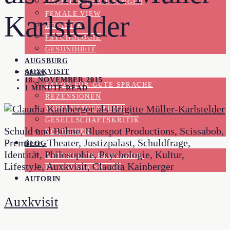
DATING & BEZIEHUNGEN
FEMALE VIEW
Karlstelder
HOLISTIK
PSYCHOLOGIE
GESUNDHEIT
AUGSBURG
AUXKVISIT
SFGS
18. NOVEMBER 2015
SALON FÜR GUTE SPRACHE
1 MINUTE READ
REZENSIONEN
MOMENTAUFNAHME
GESELLSCHAFTSKRITIK
Schuld und Bühne, Bluespot Productions, Scissabob,
KOLUMNEN
Premiere, Theater, Justizpalast, Schuldfrage,
BLOG
Identität, Philosophie, Psychologie, Kultur,
AKTUELL IM BLOGAZINE
Lifestyle, Auxkvisit, Claudia Kainberger
IN EIGENER SACHE
AUTORIN
Auxkvisit