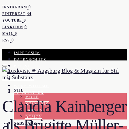
0
INSTAGRAM
34
PINTEREST
0
YOUTUBE
0
LINKEDIN
0
MAIL
0
RSS
IMPRESSUM
DATENSCHUTZ
PRESSE
KOOPERATION
KONTAKT
WORK WITH ME
STIL
NEWSLETTER
MODE
Claudia Kainberger
KOSMETIK
PARFUM
DESIGN
als Brigitte Müller-
SUBSTANZ