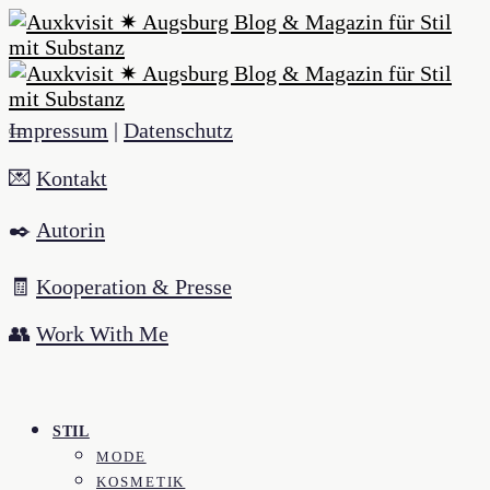
Impressum
|
Datenschutz
💌
Kontakt
✒️
Autorin
🧾
Kooperation & Presse
👥
Work With Me
STIL
MODE
KOSMETIK