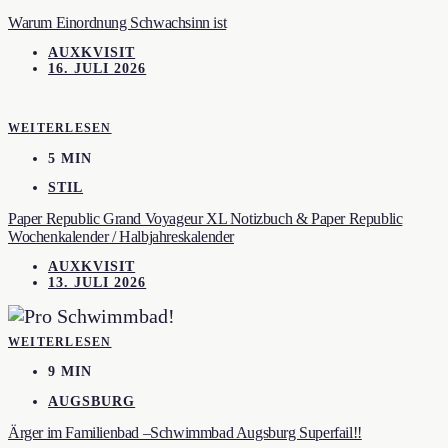
Warum Einordnung Schwachsinn ist
AUXKVISIT
16. JULI 2026
WEITERLESEN
5 MIN
STIL
Paper Republic Grand Voyageur XL Notizbuch & Paper Republic
Wochenkalender / Halbjahreskalender
AUXKVISIT
13. JULI 2026
WEITERLESEN
9 MIN
AUGSBURG
Ärger im Familienbad –Schwimmbad Augsburg Superfail!!