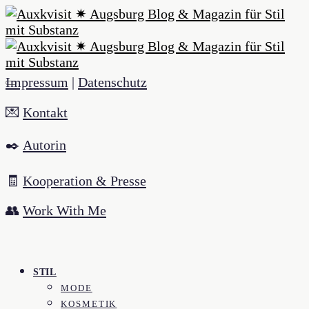
Impressum
|
Datenschutz
💌
Kontakt
✒️
Autorin
🧾
Kooperation & Presse
👥
Work With Me
STIL
MODE
KOSMETIK