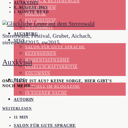
DATING & BEZIEHUNGEN
AUXKVISIT
8. AUGUST 2015
FEMALE VIEW
1 MINUTE READ
HOLISTIK
PSYCHOLOGIE
GESUNDHEIT
AUGSBURG
Stereowald, Festival, Grubet, Aichach,
SFGS
stereowald2015, sw2015,
SALON FÜR GUTE SPRACHE
REZENSIONEN
Auxkvisit
MOMENTAUFNAHME
GESELLSCHAFTSKRITIK
KOLUMNEN
BLOG
OMG, TEXT IST AUS? KEINE SORGE, HIER GIBT'S
NOCH MEHR …
AKTUELL IM BLOGAZINE
IN EIGENER SACHE
AUTORIN
WEITERLESEN
11 MIN
SALON FÜR GUTE SPRACHE