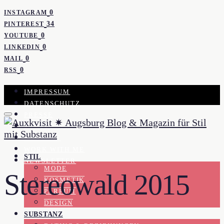
0
INSTAGRAM
34
PINTEREST
0
YOUTUBE
0
LINKEDIN
0
MAIL
0
RSS
IMPRESSUM
DATENSCHUTZ
PRESSE
KOOPERATION
KONTAKT
WORK WITH ME
STIL
NEWSLETTER
MODE
Stereowald 2015
KOSMETIK
PARFUM
DESIGN
SUBSTANZ