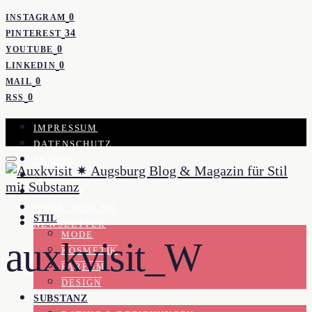
0
INSTAGRAM
34
PINTEREST
0
YOUTUBE
0
LINKEDIN
0
MAIL
0
RSS
IMPRESSUM
DATENSCHUTZ
PRESSE
KOOPERATION
KONTAKT
WORK WITH ME
STIL
NEWSLETTER
MODE
auxkvisit_W
KOSMETIK
PARFUM
DESIGN
SUBSTANZ