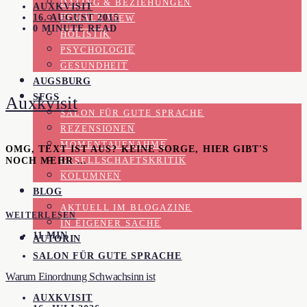
DATING & BEZIEHUNGEN
AUXKVISIT
16. AUGUST 2015
FEMALE VIEW
0 MINUTE READ
HOLISTIK
PSYCHOLOGIE
GESUNDHEIT
AUGSBURG
SFGS
Auxkvisit
SALON FÜR GUTE SPRACHE
REZENSIONEN
MOMENTAUFNAHME
OMG, TEXT IST AUS? KEINE SORGE, HIER GIBT'S
NOCH MEHR …
GESELLSCHAFTSKRITIK
KOLUMNEN
BLOG
AKTUELL IM BLOGAZINE
WEITERLESEN
IN EIGENER SACHE
11 MIN
AUTORIN
SALON FÜR GUTE SPRACHE
Warum Einordnung Schwachsinn ist
AUXKVISIT