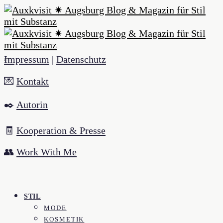
Impressum
|
Datenschutz
💌
Kontakt
✒️
Autorin
🧾
Kooperation & Presse
👥
Work With Me
STIL
MODE
KOSMETIK