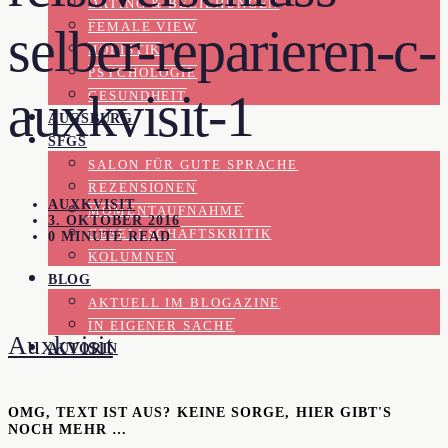
DATING & BEZIEHUNGEN
FEMALE VIEW
selber-reparieren-c-
HOLISTIK
PSYCHOLOGIE
auxkvisit-1
GESUNDHEIT
AUGSBURG
SFGS
SALON FÜR GUTE SPRACHE
REZENSIONEN
AUXKVISIT
MOMENTAUFNAHME
3. OKTOBER 2016
GESELLSCHAFTSKRITIK
0 MINUTE READ
KOLUMNEN
BLOG
AKTUELL IM BLOGAZINE
IN EIGENER SACHE
Auxkvisit
AUTORIN
OMG, TEXT IST AUS? KEINE SORGE, HIER GIBT'S
NOCH MEHR …