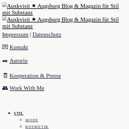
Impressum
|
Datenschutz
💌
Kontakt
✒️
Autorin
🧾
Kooperation & Presse
👥
Work With Me
STIL
MODE
KOSMETIK