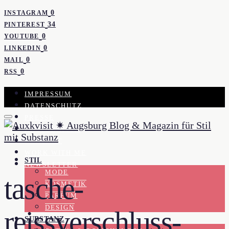
0
INSTAGRAM
34
PINTEREST
0
YOUTUBE
0
LINKEDIN
0
MAIL
0
RSS
IMPRESSUM
DATENSCHUTZ
PRESSE
KOOPERATION
KONTAKT
WORK WITH ME
STIL
NEWSLETTER
MODE
tasche-
KOSMETIK
PARFUM
DESIGN
reissverschluss-
SUBSTANZ