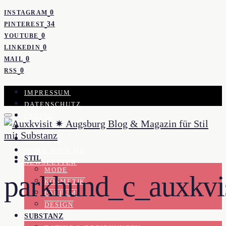
0
INSTAGRAM
34
PINTEREST
0
YOUTUBE
0
LINKEDIN
0
MAIL
0
RSS
IMPRESSUM
DATENSCHUTZ
PRESSE
KOOPERATION
KONTAKT
WORK WITH ME
STIL
NEWSLETTER
MODE
parkhund_c_auxkvis
KOSMETIK
PARFUM
DESIGN
SUBSTANZ