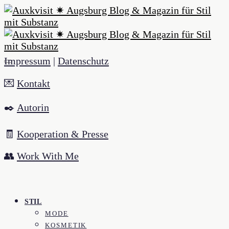
Impressum
|
Datenschutz
💌
Kontakt
✒️
Autorin
🧾
Kooperation & Presse
👥
Work With Me
STIL
MODE
KOSMETIK