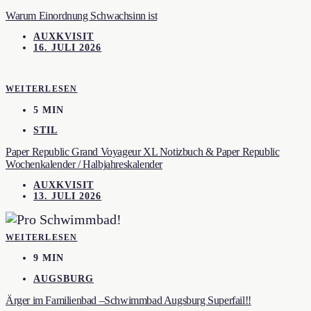
Warum Einordnung Schwachsinn ist
AUXKVISIT
16. JULI 2026
WEITERLESEN
5 MIN
STIL
Paper Republic Grand Voyageur XL Notizbuch & Paper Republic
Wochenkalender / Halbjahreskalender
AUXKVISIT
13. JULI 2026
WEITERLESEN
9 MIN
AUGSBURG
Ärger im Familienbad –Schwimmbad Augsburg Superfail!!