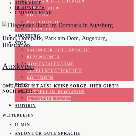
DATING & BEZIEHUNGEN
AUXKVISIT
10. JUNI 2016
FEMALE VIEW
1 MINUTE READ
HOLISTIK
PSYCHOLOGIE
GESUNDHEIT
AUGSBURG
Hund, Dompark, Park am Dom, Augsburg,
SFGS
Illustration
SALON FÜR GUTE SPRACHE
REZENSIONEN
Auxkvisit
MOMENTAUFNAHME
GESELLSCHAFTSKRITIK
KOLUMNEN
BLOG
OMG, TEXT IST AUS? KEINE SORGE, HIER GIBT'S
NOCH MEHR …
AKTUELL IM BLOGAZINE
IN EIGENER SACHE
AUTORIN
WEITERLESEN
11 MIN
SALON FÜR GUTE SPRACHE