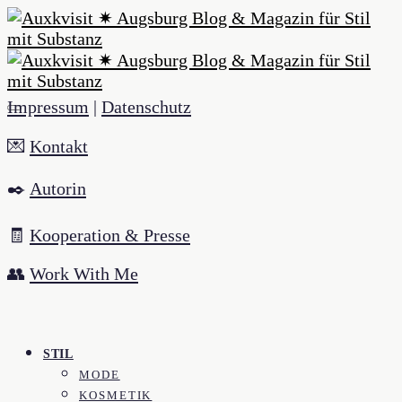
Impressum
|
Datenschutz
💌
Kontakt
✒️
Autorin
🧾
Kooperation & Presse
👥
Work With Me
STIL
MODE
KOSMETIK