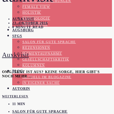
DATING & BEZIEHUNGEN
FEMALE VIEW
HOLISTIK
PSYCHOLOGIE
AUXKVISIT
23. OKTOBER 2016
GESUNDHEIT
0 MINUTE READ
AUGSBURG
SFGS
SALON FÜR GUTE SPRACHE
REZENSIONEN
Auxkvisit
MOMENTAUFNAHME
GESELLSCHAFTSKRITIK
KOLUMNEN
BLOG
OMG, TEXT IST AUS? KEINE SORGE, HIER GIBT'S
NOCH MEHR …
AKTUELL IM BLOGAZINE
IN EIGENER SACHE
AUTORIN
WEITERLESEN
11 MIN
SALON FÜR GUTE SPRACHE