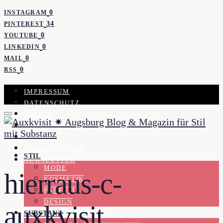
0
INSTAGRAM
34
PINTEREST
0
YOUTUBE
0
LINKEDIN
0
MAIL
0
RSS
IMPRESSUM
DATENSCHUTZ
PRESSE
KOOPERATION
KONTAKT
WORK WITH ME
STIL
NEWSLETTER
MODE
hierraus-c-
KOSMETIK
PARFUM
DESIGN
auxkvisit
SUBSTANZ