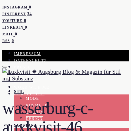
0
INSTAGRAM
34
PINTEREST
0
YOUTUBE
0
LINKEDIN
0
MAIL
0
RSS
IMPRESSUM
DATENSCHUTZ
PRESSE
KOOPERATION
KONTAKT
WORK WITH ME
STIL
NEWSLETTER
MODE
wasserburg-c-
KOSMETIK
PARFUM
DESIGN
auxkvisit-46
SUBSTANZ