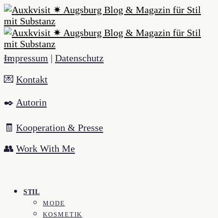
Impressum
|
Datenschutz
💌
Kontakt
✒️
Autorin
🧾
Kooperation & Presse
👥
Work With Me
STIL
MODE
KOSMETIK