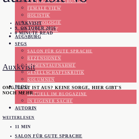
DATING & BEZIEHUNGEN
FEMALE VIEW
HOLISTIK
PSYCHOLOGIE
AUXKVISIT
9. OKTOBER 2016
GESUNDHEIT
0 MINUTE READ
AUGSBURG
SFGS
SALON FÜR GUTE SPRACHE
REZENSIONEN
Auxkvisit
MOMENTAUFNAHME
GESELLSCHAFTSKRITIK
KOLUMNEN
BLOG
OMG, TEXT IST AUS? KEINE SORGE, HIER GIBT'S
NOCH MEHR …
AKTUELL IM BLOGAZINE
IN EIGENER SACHE
AUTORIN
WEITERLESEN
11 MIN
SALON FÜR GUTE SPRACHE