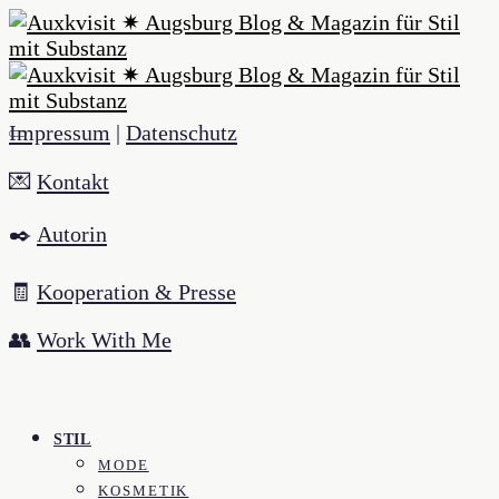
Impressum
|
Datenschutz
💌
Kontakt
✒️
Autorin
🧾
Kooperation & Presse
👥
Work With Me
STIL
MODE
KOSMETIK