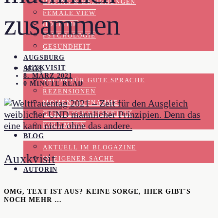
DATING & BEZIEHUNGEN
FEMALE VIEW
zusammen
HOLISTIK
PSYCHOLOGIE
GESUNDHEIT
AUGSBURG
AUXKVISIT
SFGS
8. MÄRZ 2021
SALON FÜR GUTE SPRACHE
0 MINUTE READ
REZENSIONEN
MOMENTAUFNAHME
GESELLSCHAFTSKRITIK
KOLUMNEN
BLOG
AKTUELL IM BLOGAZINE
Auxkvisit
IN EIGENER SACHE
AUTORIN
OMG, TEXT IST AUS? KEINE SORGE, HIER GIBT'S
NOCH MEHR …