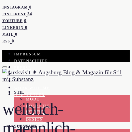
0
INSTAGRAM
34
PINTEREST
0
YOUTUBE
0
LINKEDIN
0
MAIL
0
RSS
IMPRESSUM
DATENSCHUTZ
PRESSE
KOOPERATION
KONTAKT
WORK WITH ME
STIL
NEWSLETTER
MODE
weiblich-
KOSMETIK
PARFUM
DESIGN
maennlich-
SUBSTANZ