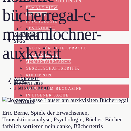
DATING & BEZIEHUNGEN
FEMALE VIEW
bücherregal-c-
HOLISTIK
PSYCHOLOGIE
miriamlochner-
GESUNDHEIT
AUGSBURG
SFGS
auxkvisit
SALON FÜR GUTE SPRACHE
REZENSIONEN
MOMENTAUFNAHME
GESELLSCHAFTSKRITIK
KOLUMNEN
AUXKVISIT
BLOG
20. JUNI 2020
1 MINUTE READ
AKTUELL IM BLOGAZINE
IN EIGENER SACHE
AUTORIN
Eric Berne, Spiele der Erwachsenen,
Transaktionsanalyse, Psychologie, Bücher, Bücher
farblich sortieren nein danke, Büchertetris