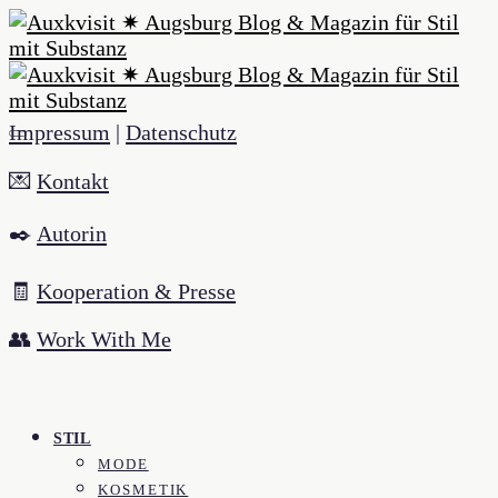
Impressum
|
Datenschutz
💌
Kontakt
✒️
Autorin
🧾
Kooperation & Presse
👥
Work With Me
STIL
MODE
KOSMETIK