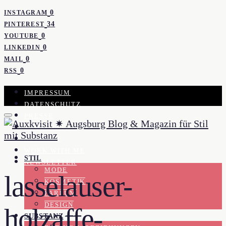
0
INSTAGRAM
34
PINTEREST
0
YOUTUBE
0
LINKEDIN
0
MAIL
0
RSS
IMPRESSUM
DATENSCHUTZ
PRESSE
KOOPERATION
KONTAKT
WORK WITH ME
STIL
NEWSLETTER
MODE
lasselauser-
KOSMETIK
PARFUM
DESIGN
holzaffe-
SUBSTANZ