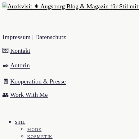
Impressum
|
Datenschutz
💌
Kontakt
✒️
Autorin
🧾
Kooperation & Presse
👥
Work With Me
STIL
MODE
KOSMETIK