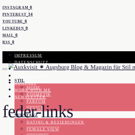
0
INSTAGRAM
34
PINTEREST
0
YOUTUBE
0
LINKEDIN
0
MAIL
0
RSS
IMPRESSUM
DATENSCHUTZ
PRESSE
KOOPERATION
STIL
KONTAKT
MODE
WORK WITH ME
KOSMETIK
NEWSLETTER
PARFUM
feder-links
DESIGN
SUBSTANZ
DATING & BEZIEHUNGEN
FEMALE VIEW