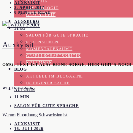
HOLISTIK
AUXKVISIT
2. APRIL 2017
PSYCHOLOGIE
0 MINUTE READ
GESUNDHEIT
AUGSBURG
SFGS
SALON FÜR GUTE SPRACHE
REZENSIONEN
Auxkvisit
MOMENTAUFNAHME
GESELLSCHAFTSKRITIK
KOLUMNEN
OMG, TEXT IST AUS? KEINE SORGE, HIER GIBT'S NOC
BLOG
AKTUELL IM BLOGAZINE
IN EIGENER SACHE
WEITERLESEN
AUTORIN
11 MIN
SALON FÜR GUTE SPRACHE
Warum Einordnung Schwachsinn ist
AUXKVISIT
16. JULI 2026