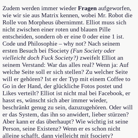
Zudem werden immer wieder
Fragen
aufgeworfen,
wie wir sie aus Matrix kennen, wobei Mr. Robot die
Rolle von Morpheus übernimmt. Elliot muss sich
nicht zwischen einer roten und blauen Pille
entscheiden, sondern ob er eine 0 oder eine 1 ist.
Code und Philosophie – why not? Nach seinem
ersten Besuch bei fSociety
(Fun Society oder
vielleicht doch Fuck Society?)
zweifelt Elliot an
seinem Verstand: War das alles real? Wenn ja: Auf
welche Seite soll er sich stellen? Zu welcher Seite
will er gehören? Ist er der Typ mit einem Coffee to
Go in der Hand, der glückliche Fotos postet und
Likes verteilt? Elliot ist nicht mal bei Facebook, er
hasst es, wünscht sich aber immer wieder,
beschränkt genug zu sein, dazuzugehören. Oder will
er das System, das ihn so anwidert, lieber stürzen?
Aber kann er das überhaupt? Wie wichtig ist seine
Person, seine Existenz? Wenn er es schon nicht
alleine schafft, dann vielleicht mit fsociety?