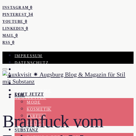
0
INSTAGRAM
34
PINTEREST
0
YOUTUBE
0
LINKEDIN
0
MAIL
0
RSS
IMPRESSUM
DATENSCHUTZ
PRESSE
KOOPERATION
KONTAKT
WORK WITH ME
ECHT JETZT
STIL
NEWSLETTER
MODE
KOSMETIK
Brainfuck vom
PARFUM
DESIGN
SUBSTANZ