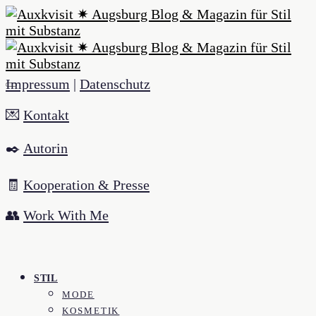
Impressum
|
Datenschutz
💌
Kontakt
✒️
Autorin
🧾
Kooperation & Presse
👥
Work With Me
STIL
MODE
KOSMETIK