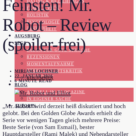
Feinsten! Mr.
DATING & BEZIEHUNGEN
FEMALE VIEW
HOLISTIK
Robot – Review
PSYCHOLOGIE
GESUNDHEIT
AUGSBURG
(spoiler-frei)
SFGS
SALON FÜR GUTE SPRACHE
REZENSIONEN
MOMENTAUFNAHME
MIRIAM LOCHNER
GESELLSCHAFTSKRITIK
22. JANUAR 2016
KOLUMNEN
6 MINUTE READ
BLOG
AKTUELL IM BLOGAZINE
IN EIGENER SACHE
„Mr. Robot“ wird derzeit heiß diskutiert und hoch
AUTORIN
gelobt. Bei den Golden Globe Awards erhielt die
Serie vor wenigen Tagen gleich mehrere Preise:
Beste Serie (von Sam Esmail), bester
Hauptdarsteller (Rami Malek) und Nebendarsteller