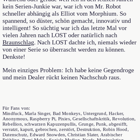
kein Serien-Junkie war, war ich von Mr. Robot
schneller abhängig als Elliot vom Morphium. So
spannend, so düster, schön gemacht, innovativ und
intelligent! So süchtig war ich das letzte Mal vor
vielen Jahren nach LOST oder natürlich nach
Braunschlag
. Nach LOST dachte ich, niemals wieder
von einer Serie so überrascht werden zu können.
Denkste!
Mein einziges Problem: Ich habe keine Gegendroge
und mein Dealer rückt keinen Nachschub raus.
Für Fans von:
Mindfuck, Marla Singer, Bad Monkeys, Untergrund, Hacker,
Anonymous, Raspberry Pi, Pixies, Gesellschaftskritik, Revolution,
Rebellion, schwarzen Kapuzenpullis, Grunge, Punk, abgesifft,
verratzt, kaputt, gebrochen, zerstört, Destruktion, Robin Hood,
Datenschutz, Edward Snowden, Christian Slater, Arabischer
Frühling, Rami Malek, Soziale Medien, Nerds, Manipulation,