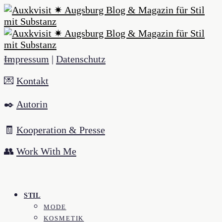
Impressum
|
Datenschutz
💌
Kontakt
✒️
Autorin
🧾
Kooperation & Presse
👥
Work With Me
STIL
MODE
KOSMETIK