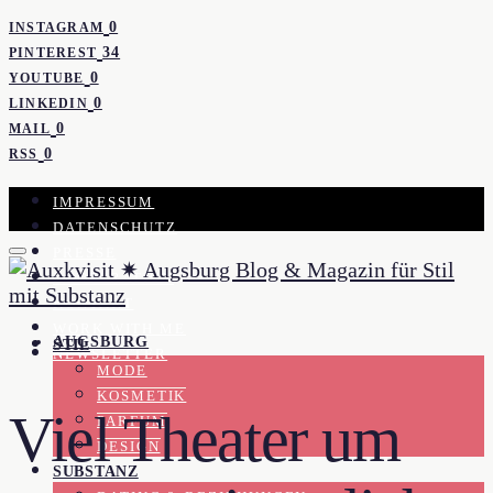
0
INSTAGRAM
34
PINTEREST
0
YOUTUBE
0
LINKEDIN
0
MAIL
0
RSS
IMPRESSUM
DATENSCHUTZ
PRESSE
KOOPERATION
KONTAKT
WORK WITH ME
AUGSBURG
STIL
NEWSLETTER
MODE
KOSMETIK
Viel Theater um
PARFUM
DESIGN
SUBSTANZ