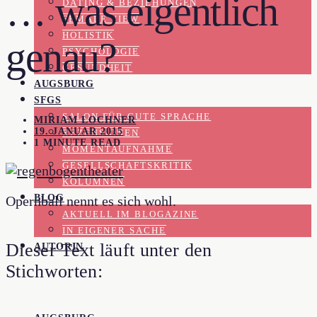
… was eigentlich
DATING & BEZIEHUNGEN
FEMALE VIEW
HOLISTIK
genau?
PSYCHOLOGIE
GESUNDHEIT
AUGSBURG
SFGS
SALON FÜR GUTE SPRACHE
MIRIAM LOCHNER
19. JANUAR 2015
REZENSIONEN
1 MINUTE READ
MOMENTAUFNAHME
GESELLSCHAFTSKRITIK
KOLUMNEN
BLOG
Opernball nennt es sich wohl.
AKTUELL IM BLOGAZINE
IN EIGENER SACHE
Dieser Text läuft unter den
AUTORIN
Stichworten: