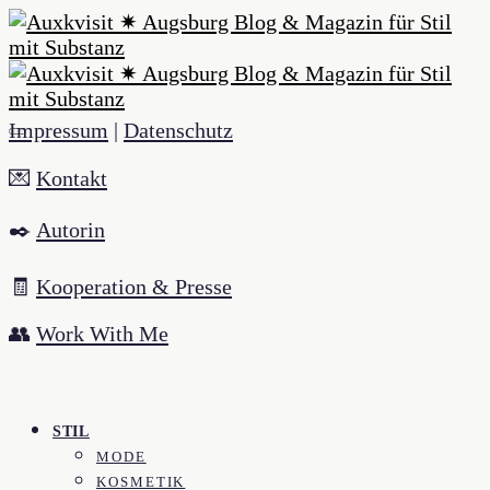
Impressum
|
Datenschutz
💌
Kontakt
✒️
Autorin
🧾
Kooperation & Presse
👥
Work With Me
STIL
MODE
KOSMETIK