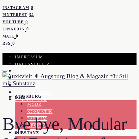
0
INSTAGRAM
34
PINTEREST
0
YOUTUBE
0
LINKEDIN
0
MAIL
0
RSS
IMPRESSUM
DATENSCHUTZ
PRESSE
KOOPERATION
KONTAKT
WORK WITH ME
AUGSBURG
STIL
NEWSLETTER
MODE
KOSMETIK
Bye bye, Modular
PARFUM
DESIGN
SUBSTANZ