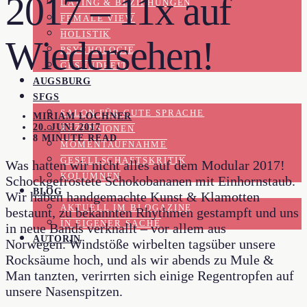
2017 – 11x auf
DATING & BEZIEHUNGEN
FEMALE VIEW
HOLISTIK
Wiedersehen!
PSYCHOLOGIE
GESUNDHEIT
AUGSBURG
SFGS
SALON FÜR GUTE SPRACHE
MIRIAM LOCHNER
20. JUNI 2017
REZENSIONEN
8 MINUTE READ
MOMENTAUFNAHME
GESELLSCHAFTSKRITIK
Was hatten wir nicht alles auf dem Modular 2017!
KOLUMNEN
Schockgefrostete Schokobananen mit Einhornstaub.
BLOG
Wir haben handgemachte Kunst & Klamotten
AKTUELL IM BLOGAZINE
bestaunt, zu bekannten Rhythmen gestampft und uns
IN EIGENER SACHE
in neue Bands verknallt – vor allem aus
AUTORIN
Norwegen. Windstöße wirbelten tagsüber unsere
Rocksäume hoch, und als wir abends zu Mule &
Man tanzten, verirrten sich einige Regentropfen auf
unsere Nasenspitzen.