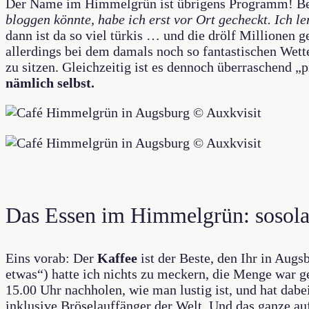
Der Name im Himmelgrün ist übrigens Programm! Bevo
bloggen könnte, habe ich erst vor Ort gecheckt. Ich le
dann ist da so viel türkis … und die drölf Millione
allerdings bei dem damals noch so fantastischen Wette
zu sitzen. Gleichzeitig ist es dennoch überraschend „p
nämlich selbst.
Das Essen im Himmelgrün: sosolal
Eins vorab: Der
Kaffee
ist der Beste, den Ihr in Au
etwas“) hatte ich nichts zu meckern, die Menge war g
15.00 Uhr nachholen, wie man lustig ist, und hat da
inklusive Bröselauffänger der Welt. Und das ganze auf