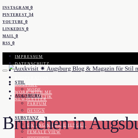
0
INSTAGRAM
34
PINTEREST
0
YOUTUBE
0
LINKEDIN
0
MAIL
0
RSS
IMPRESSUM
DATENSCHUTZ
PRESSE
KOOPERATION
STIL
KONTAKT
MODE
WORK WITH ME
AUGSBURG
KOSMETIK
NEWSLETTER
PARFUM
DESIGN
Brunchen in Augsb
SUBSTANZ
DATING & BEZIEHUNGEN
FEMALE VIEW