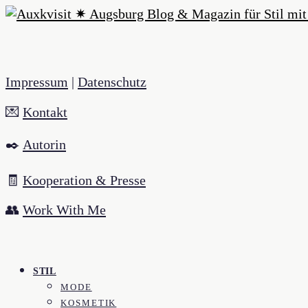
Impressum
|
Datenschutz
💌
Kontakt
✒️
Autorin
🧾
Kooperation & Presse
👥
Work With Me
STIL
MODE
KOSMETIK