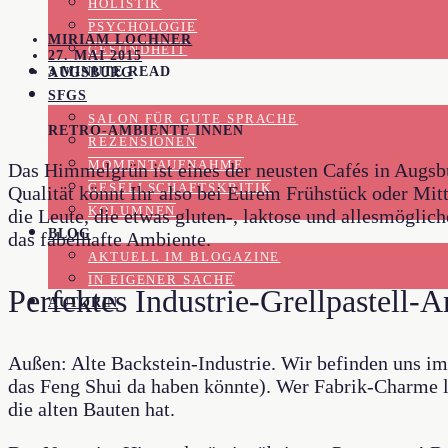
HOLISTIK
PSYCHOLOGIE
MIRIAM LOCHNER
GESUNDHEIT
27. MAI 2015
3 MINUTE READ
AUGSBURG
SFGS
SALON FÜR GUTE SPRACHE
RETRO-AMBIENTE INNEN
REZENSIONEN
MOMENTAUFNAHME
Das Himmelgrün ist eines der neusten Cafés in Augsb
GESELLSCHAFTSKRITIK
Qualität könnt Ihr also bei Eurem Frühstück oder Mit
KOLUMNEN
die Leute, die etwas gluten-, laktose und allesmöglich
BLOG
das fabelhafte Ambiente.
AKTUELL IM BLOGAZINE
IN EIGENER SACHE
Perfektes Industrie-Grellpastell-
AUTORIN
Außen: Alte Backstein-Industrie. Wir befinden uns i
das Feng Shui da haben könnte). Wer Fabrik-Charme l
die alten Bauten hat.