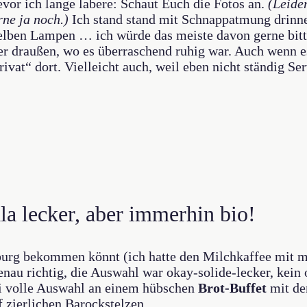
r ich lange labere: Schaut Euch die Fotos an.
(Leide
rne ja noch.)
Ich stand stand mit Schnappatmung drinn
n gelben Lampen … ich würde das meiste davon gerne bi
r draußen, wo es überraschend ruhig war. Auch wenn es 
rivat“ dort. Vielleicht auch, weil eben nicht ständig S
a lecker, aber immerhin bio!
gsburg bekommen könnt (ich hatte den Milchkaffee mit 
enau richtig, die Auswahl war okay-solide-lecker, ke
bei volle Auswahl an einem hübschen
Brot-Buffet
mit de
 zierlichen Barockstelzen.