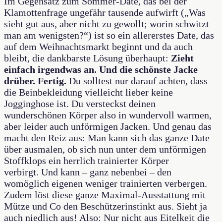
Im Gegensatz zum Sommer-Date, das bei der
Klamottenfrage ungefähr tausende aufwirft („Was
sieht gut aus, aber nicht zu gewollt; worin schwitzt
man am wenigsten?“) ist so ein allererstes Date, das
auf dem Weihnachtsmarkt beginnt und da auch
bleibt, die dankbarste Lösung überhaupt:
Zieht
einfach irgendwas an. Und die schönste Jacke
drüber. Fertig.
Du solltest nur darauf achten, dass
die Beinbekleidung vielleicht lieber keine
Jogginghose ist. Du versteckst deinen
wunderschönen Körper also in wundervoll warmen,
aber leider auch unförmigen Jacken. Und genau das
macht den Reiz aus: Man kann sich das ganze Date
über ausmalen, ob sich nun unter dem unförmigen
Stoffklops ein herrlich trainierter Körper
verbirgt. Und kann – ganz nebenbei – den
womöglich eigenen weniger trainierten verbergen.
Zudem löst diese ganze Maximal-Ausstattung mit
Mütze und Co den Beschützerinstinkt aus. Sieht ja
auch niedlich aus! Also: Nur nicht aus Eitelkeit die