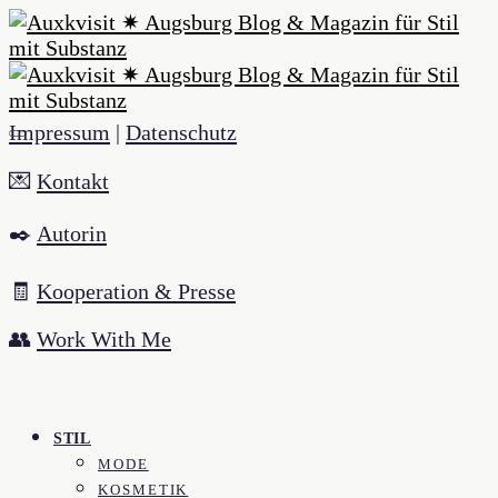
Impressum
|
Datenschutz
💌
Kontakt
✒️
Autorin
🧾
Kooperation & Presse
👥
Work With Me
STIL
MODE
KOSMETIK