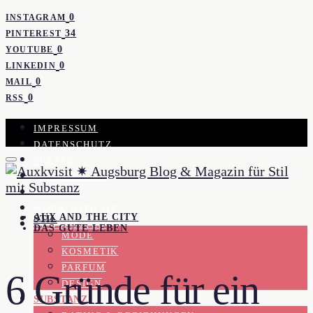
0
INSTAGRAM
34
PINTEREST
0
YOUTUBE
0
LINKEDIN
0
MAIL
0
RSS
IMPRESSUM
DATENSCHUTZ
PRESSE
KOOPERATION
KONTAKT
WORK WITH ME
AUX AND THE CITY
STIL
NEWSLETTER
DAS GUTE LEBEN
MODE
KOSMETIK
PARFUM
6 Gründe für ein
DESIGN
SUBSTANZ