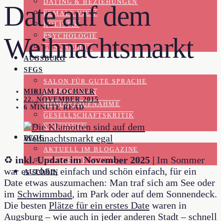
DATING & BEZIEHUNGEN
Date auf dem
FEMALE VIEW
HOLISTIK
Weihnachtsmarkt
PSYCHOLOGIE
GESUNDHEIT
AUGSBURG
SFGS
SALON FÜR GUTE SPRACHE
MIRIAM LOCHNER
REZENSIONEN
22. NOVEMBER 2015
MOMENTAUFNAHME
6 MINUTE READ
GESELLSCHAFTSKRITIK
KOLUMNEN
BLOG
AKTUELL IM BLOGAZINE
♻️
inkl. Update im November 2025 |
Im Sommer
IN EIGENER SACHE
war es schön, einfach und schön einfach, für ein
AUTORIN
Date etwas auszumachen: Man traf sich am See oder
im
Schwimmbad
, im Park oder auf dem Sonnendeck.
Die besten
Plätze für ein erstes Date
waren in
Augsburg – wie auch in jeder anderen Stadt – schnell